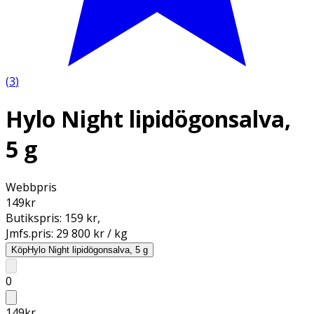
(
3
)
Hylo Night lipidögonsalva,
5 g
Webbpris
149
kr
Butikspris:
159 kr
,
Jmfs.pris:
29 800 kr / kg
Köp
Hylo Night lipidögonsalva, 5 g
0
149
kr