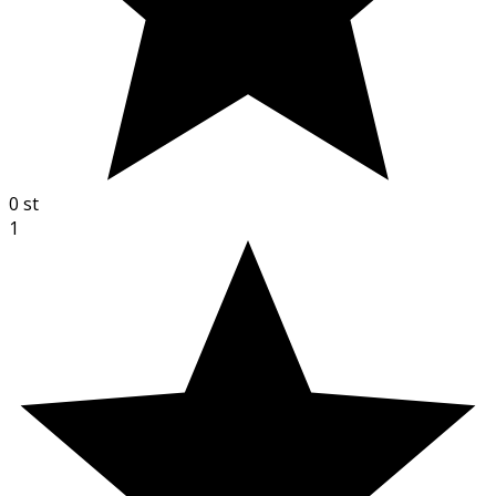
0
st
1