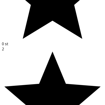
0
st
2