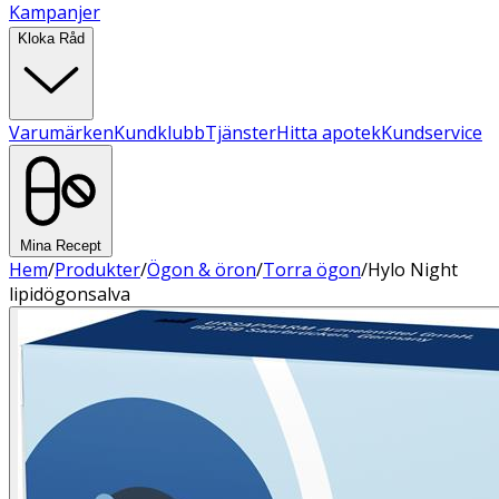
Kampanjer
Kloka Råd
Varumärken
Kundklubb
Tjänster
Hitta apotek
Kundservice
Mina Recept
Hem
/
Produkter
/
Ögon & öron
/
Torra ögon
/
Hylo Night
lipidögonsalva