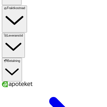
🧺Fraktkostnad
🚀Leveranstid
💳Betalning