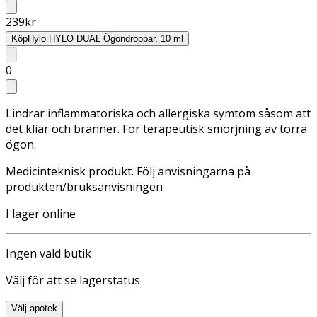
239
kr
Köp
Hylo HYLO DUAL Ögondroppar, 10 ml
0
Lindrar inflammatoriska och allergiska symtom såsom att
det kliar och bränner. För terapeutisk smörjning av torra
ögon.
Medicinteknisk produkt. Följ anvisningarna på
produkten/bruksanvisningen
I lager online
Ingen vald butik
Välj för att se lagerstatus
Välj apotek