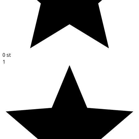
0
st
1