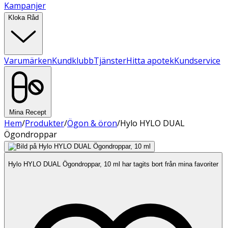
Kampanjer
Kloka Råd
Varumärken
Kundklubb
Tjänster
Hitta apotek
Kundservice
Mina Recept
Hem
/
Produkter
/
Ögon & öron
/
Hylo HYLO DUAL
Ögondroppar
Hylo HYLO DUAL Ögondroppar, 10 ml har tagits bort från mina favoriter