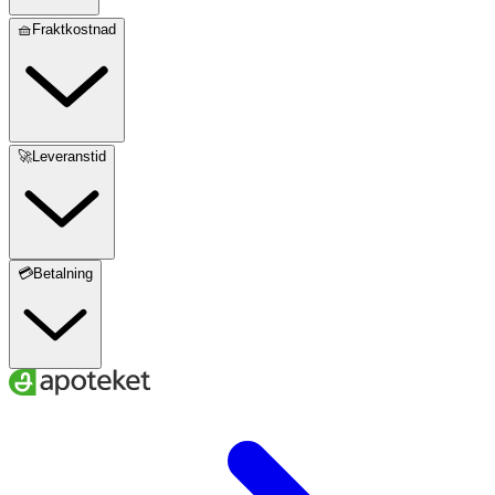
🧺Fraktkostnad
🚀Leveranstid
💳Betalning