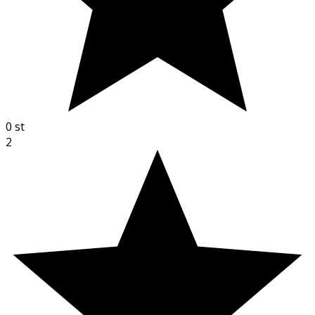
0
st
2