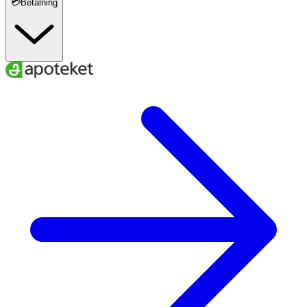
💳Betalning