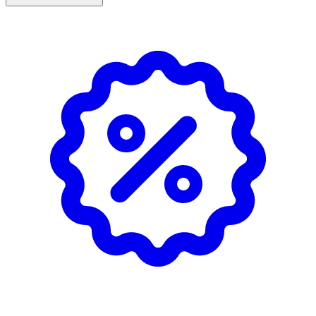
och är viktig för benstommens, broskets, tändernas och
blodkärlens normala funktion.
Magnesium bidrar till flera av kroppens viktiga
funktioner. Till exempel att minska trötthet och
utmattning, normal energiomsättning och muskeltillväxt,
till nervsystemets normala funktion och till att bibehålla
normal benstomme och normala tänder.
Användning & Dosering
- Vuxna: Blanda ¼ tsk i kall vätska 1 gång per dag eller
enligt rekommendation.
- Rekommenderad dos bör ej överskridas.
- Kosttillskott bör ej användas som alternativ till en
varierad kost.
- Förvaras torrt och utom räckhåll för små barn.
- Öppnad förpackning förvaras väl tillsluten.