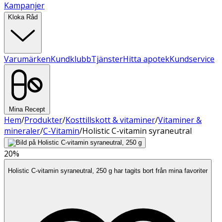
Kampanjer
Kloka Råd
Varumärken
Kundklubb
Tjänster
Hitta apotek
Kundservice
Mina Recept
Hem
/
Produkter
/
Kosttillskott & vitaminer
/
Vitaminer &
mineraler
/
C-Vitamin
/
Holistic C-vitamin syraneutral
20%
Holistic C-vitamin syraneutral, 250 g har tagits bort från mina favoriter