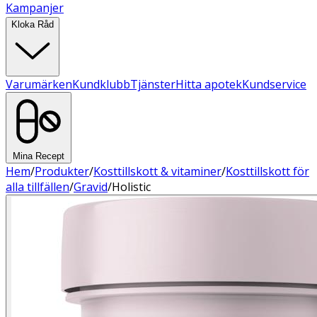
Kampanjer
Kloka Råd
Varumärken
Kundklubb
Tjänster
Hitta apotek
Kundservice
Mina Recept
Hem
/
Produkter
/
Kosttillskott & vitaminer
/
Kosttillskott för
alla tillfällen
/
Gravid
/
Holistic