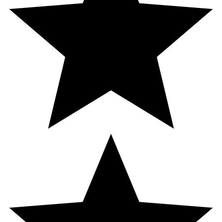
Vitamin B7 (biotin)
60 µg
120*
Vitamin B9 (folsyra)
600 µg
300*
Vitamin B12 (kobalamin)
200 µg
8 000*
Kolin
100 mg
**
Inositol
15 mg
**
Magnesium
200 mg
53*
Zink
20 mg
200*
Järn
14 mg
100*
Selen
100 µg
182*