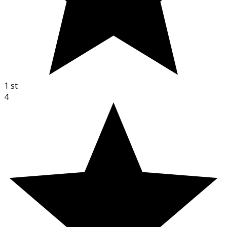
1
st
4