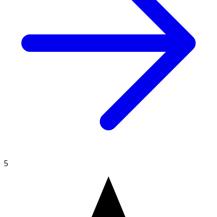
- Rekommenderad dos bör ej överskridas.
- Kosttillskott ersätter inte en varierad kost.
- Förvaras torrt och utom räckhåll för små barn. Öppnad
förpackning förvaras väl tillsluten.
INNEHÅLLSDEKLARATION
3 Kapslar
%DRI*
Vitamin A
800 µg RE
100*
- varav betakaroten
400 µg RE
**
5
Vitamin C
200 mg
250*
Bioflavonoider
50 mg
**