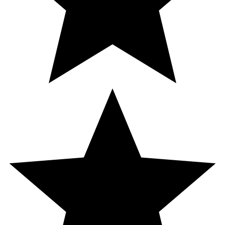
Magnesium (magnesiumcitrat), veg. kapsel
(hypromellos), kolin (kolinbitartrat), vitamin C (l-
askorbinsyra), klumpförebyggande (MCT-olja), zink
(zinkpikolinat), pantotensyra (kalciumpantotenat),
bioflavonoider, järn (järnfumarat), mangan
(manganaspartat), selen (natriumselenit), niacin
(nikotinamid), vitamin B6 (pyridoxal-5- fosfat), vitamin B1
(tiaminmononitrat), vitamin E (d-alfa-tokoferolsuccinat),
vitamin B2 (riboflavin), inositol, klumpförebyggande
(kiseldioxid), vitamin B12 (metylkobalamin), bor
(natriumborat), vitamin D3 (veg. kolekalciferol), koppar
(kopparcitrat), vitamin A (retinolpalmitat, betakaroten),
vitamin K1 (fyllokinon), folsyra (metyltetrahydrofolat
(Quatrefolic®)), krom (krompikolinat), jod (kaliumjodid),
molybden (natriummolybdat), vitamin B12
(deoxyadenosylkobalamin), biotin (d-biotin).