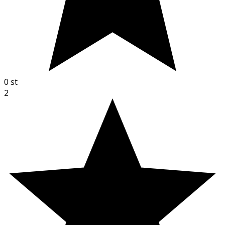
0
st
2