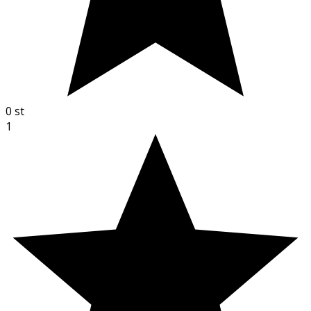
0
st
1