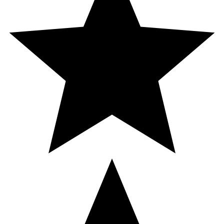
Vitamin D3
15 µg
300*
Vitamin E
15 mg α-
125*
TE
Vitamin K1
75 µg
100*
Vitamin B1 (tiamin)
15 mg
1 364*
Vitamin B2 (riboflavin)
15 mg
1 071*
Vitamin B3 (niacin)
20 mg NE
125*
Vitamin B5 (pantotensyra)
60 mg
1 000*
Vitamin B6 (pyridoxin)
12 mg
857*