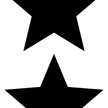
Jod
150 µg
100*
Koppar
2 000 µg
200*
Krom
100 µg
250*
Mangan
4 mg
200*
Molybden
50 µg
100*
Bor
1 mg
**
* Dagligt referensintag. ** DRI ej fastställd
Innehåll