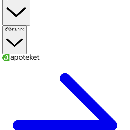
💳Betalning