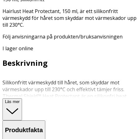
Hairlust Heat Protectant, 150 ml, är ett silikonfritt
värmeskydd för håret som skyddar mot värmeskador upp
till 230°C.
Följ anvisningarna på produkten/bruksanvisningen
I lager online
Beskrivning
Silikonfritt värmeskydd till håret, som skyddar mot
värmeskador upp till 230°C och effektivt tämjer friss.
Thermal Shield™ Heat Protectant är en silikonfri heat
Läs mer
protection spray som bildar en lätt och andningsbar
skyddande film runt varje enskilt hårstrå, så att håret
skyddas mot skador från hårtork, plattång och locktång.
Som en effektiv värmeskyddande spray gör den håret
Produktfakta
mjukt och smidigt samtidigt som det får en naturlig och
fin glans. Denna heat protection spray är berikad med en