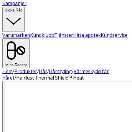
Kampanjer
Kloka Råd
Varumärken
Kundklubb
Tjänster
Hitta apotek
Kundservice
Mina Recept
Hem
/
Produkter
/
Hår
/
Hårstyling
/
Värmeskydd för
håret
/
Hairlust Thermal Shield™ Heat