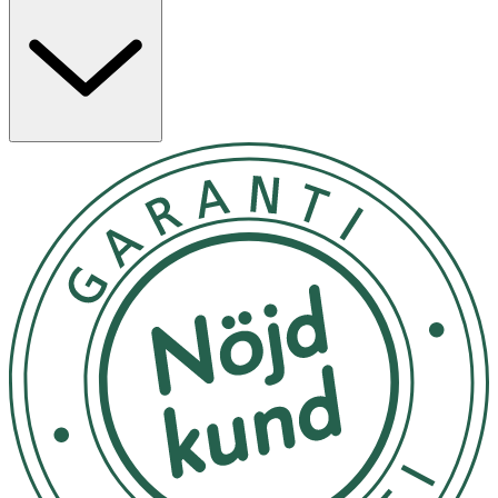
hög andel naturliga och fuktgivande ingredienser, bland
annat ekologisk aloe vera, glycerin och havreextrakt.
Ingredienserna hjälper till att bevara hårets naturliga
fuktbalans under värmestyling, minska friss och
minimera risken för uttorkning och avbrutna hårstrån.
Med 99% ingredienser av naturligt ursprung och utan
silikoner, uttorkande alkohol, sulfater får du en effektiv
och skonsam värmeskyddande spray till hår, som passar
alla hårtyper.
Skakas före användning. Spraya jämnt från rot till topp i
fuktigt eller torrt hår före styling. Använd produkten
varje gång innan håret utsätts för värme från hårtork,
plattång eller locktång, så att du säkerställer optimalt
värmeskydd till hår. Den fina fördelningen säkerställer en
jämn applicering och maximal effekt.
Förvara på en sval plats, skyddad från direkt solljus. Håll
flaskan väl tillsluten när den inte används.