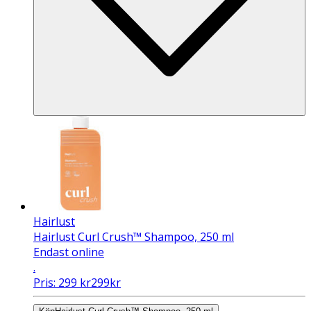
Hairlust
Hairlust Curl Crush™ Shampoo, 250 ml
Endast online
.
Pris:
299
kr
299
kr