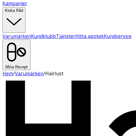
Kampanjer
Kloka Råd
Varumärken
Kundklubb
Tjänster
Hitta apotek
Kundservice
Mina Recept
Hem
/
Varumärken
/
Hairlust