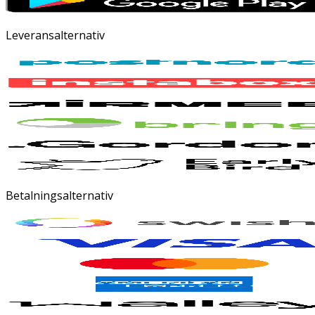
Leveransalternativ
Betalningsalternativ