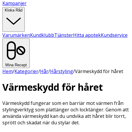
Kampanjer
Kloka Råd
Varumärken
Kundklubb
Tjänster
Hitta apotek
Kundservice
Mina Recept
Hem
/
Kategorier
/
Hår
/
Hårstyling
/
Värmeskydd för håret
Värmeskydd för håret
Värmeskydd fungerar som en barriär mot värmen från
stylingverktyg som plattänger och locktänger. Genom att
använda värmeskydd kan du undvika att håret blir torrt,
sprött och skadat när du stylar det.