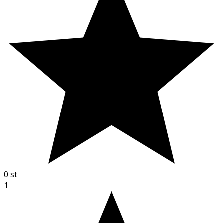
0
st
1