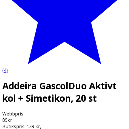
(
4
)
Addeira GascolDuo Aktivt
kol + Simetikon, 20 st
Webbpris
89
kr
Butikspris:
139 kr
,