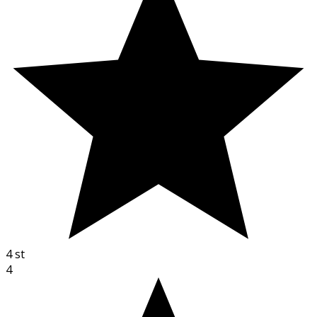
4
st
4