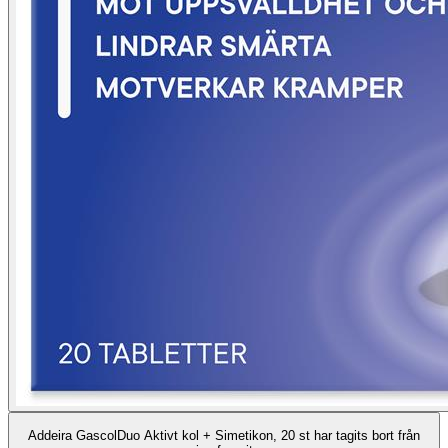
Addeira GascolDuo Aktivt kol + Simetikon, 20 st har tagits bort från