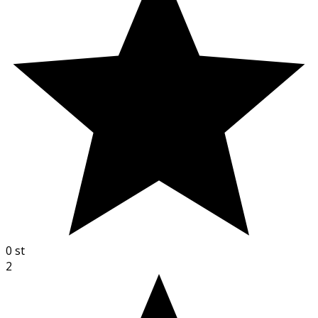
0
st
2