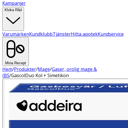
Kampanjer
Kloka Råd
Varumärken
Kundklubb
Tjänster
Hitta apotek
Kundservice
Mina Recept
Hem
/
Produkter
/
Mage
/
Gaser, orolig mage &
IBS
/
GascolDuo Kol + Simetikon