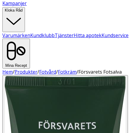
Kampanjer
Kloka Råd
Varumärken
Kundklubb
Tjänster
Hitta apotek
Kundservice
Mina Recept
Hem
/
Produkter
/
Fotvård
/
Fotkräm
/
Försvarets Fotsalva