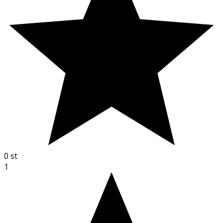
0
st
1