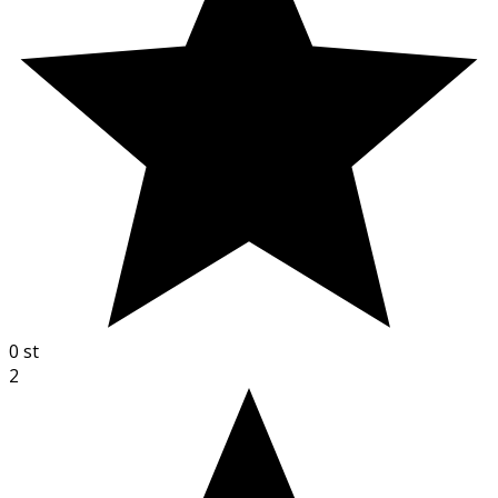
0
st
2