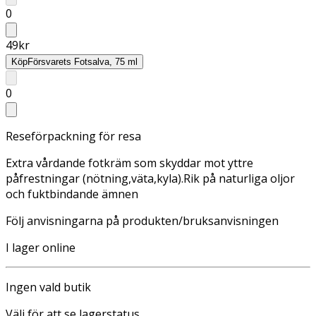
0
49
kr
Köp
Försvarets Fotsalva, 75 ml
0
Reseförpackning för resa
Extra vårdande fotkräm som skyddar mot yttre
påfrestningar (nötning,väta,kyla).Rik på naturliga oljor
och fuktbindande ämnen
Följ anvisningarna på produkten/bruksanvisningen
I lager online
Ingen vald butik
Välj för att se lagerstatus