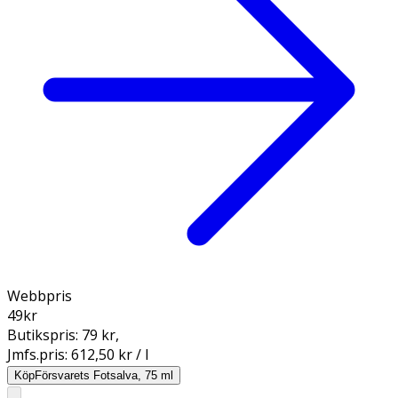
Webbpris
49
kr
Butikspris:
79 kr
,
Jmfs.pris:
612,50 kr / l
Köp
Försvarets Fotsalva, 75 ml