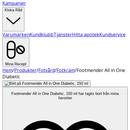
Kampanjer
Kloka Råd
Varumärken
Kundklubb
Tjänster
Hitta apotek
Kundservice
Mina Recept
Hem
/
Produkter
/
Fotvård
/
Fotkräm
/
Footmender All in One
Diabetic
Footmender All in One Diabetic, 150 ml har tagits bort från mina
favoriter