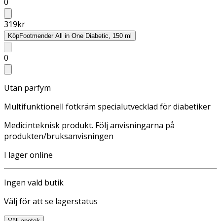
0
319
kr
Köp
Footmender All in One Diabetic, 150 ml
0
Utan parfym
Multifunktionell fotkräm specialutvecklad för diabetiker
Medicinteknisk produkt. Följ anvisningarna på
produkten/bruksanvisningen
I lager online
Ingen vald butik
Välj för att se lagerstatus
Välj apotek