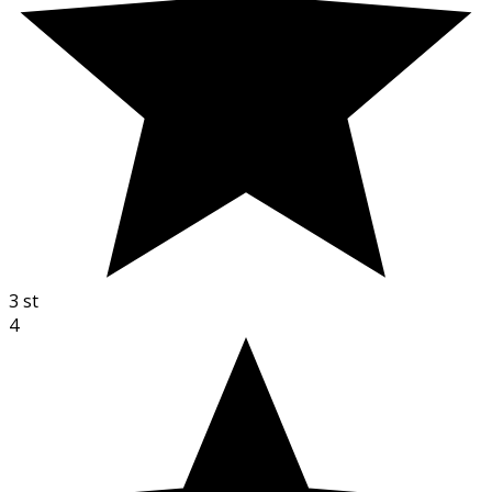
3
st
4