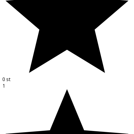
0
st
1