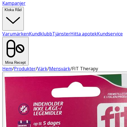
Kampanjer
Kloka Råd
Varumärken
Kundklubb
Tjänster
Hitta apotek
Kundservice
Mina Recept
Hem
/
Produkter
/
Värk
/
Mensvärk
/
FIT Therapy