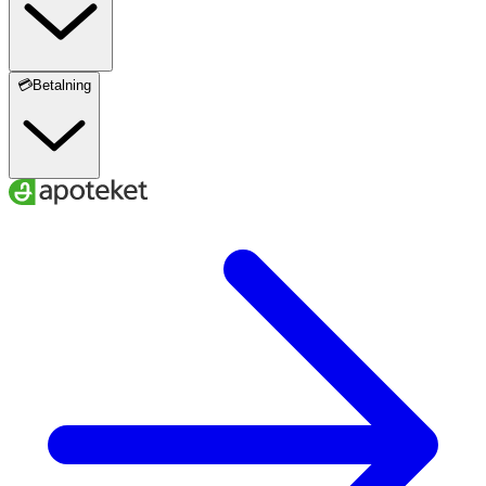
💳Betalning