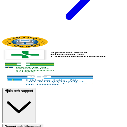
Hjälp och support
Recept och läkemedel