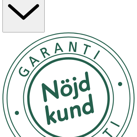
blir blött, till exempel i duschen. Plåstret får inte tas bort,
eftersom det inte kan sättas tillbaka. Det kan pågå i 4-5
dagar, och plåstret är aktivt i 120 timmar. Se till att
området är torrt och rent. Huden får inte smörjas in med
kräm eller olja
Förvara i rumstemperatur. Förpackningen kommer i alla
fall att ge det nödvändiga skyddet för att förhindra att
produkten skadas under förflyttning.
OK för gravida och ammande: Nej