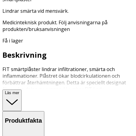
Lindrar smärta vid mensvärk.
Medicinteknisk produkt. Följ anvisningarna på
produkten/bruksanvisningen
Få i lager
Beskrivning
FIT smärtplåster lindrar infiltrationer, smärta och
inflammationer. Plåstret ökar blodcirkulationen och
förbättrar återhämtningen. Detta är speciellt designat
för nedre delen av ryggen / Lumbar.FIT Lady
Läs mer
smärtlindrande plåster för mensvärk. Setet består av 3
lappar. De 2 omgångarna placeras på äggledarna och
den stora placeras på nedre delen av ryggen. Om
mensvärk är regelbunden är det en fördel att använda
Produktfakta
kitet dagen innan.
Sätt på det smärtsamma området. Fungerar även om det