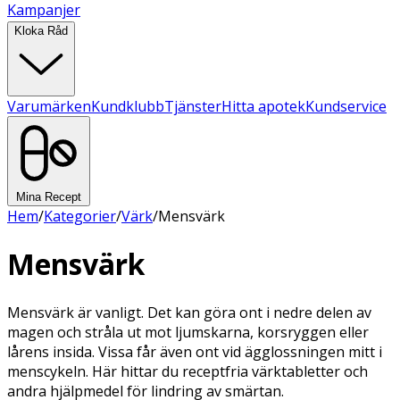
Kampanjer
Kloka Råd
Varumärken
Kundklubb
Tjänster
Hitta apotek
Kundservice
Mina Recept
Hem
/
Kategorier
/
Värk
/
Mensvärk
Mensvärk
Mensvärk är vanligt. Det kan göra ont i nedre delen av
magen och stråla ut mot ljumskarna, korsryggen eller
lårens insida. Vissa får även ont vid ägglossningen mitt i
menscykeln. Här hittar du receptfria värktabletter och
andra hjälpmedel för lindring av smärtan.