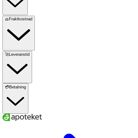
🧺Fraktkostnad
🚀Leveranstid
💳Betalning