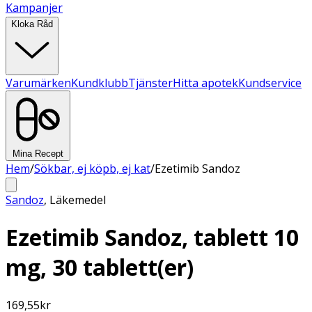
Kampanjer
Kloka Råd
Varumärken
Kundklubb
Tjänster
Hitta apotek
Kundservice
Mina Recept
Hem
/
Sökbar, ej köpb, ej kat
/
Ezetimib Sandoz
Sandoz
,
Läkemedel
Ezetimib Sandoz, tablett 10
mg, 30 tablett(er)
169,55
kr