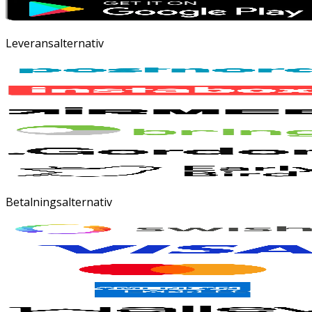
Leveransalternativ
Betalningsalternativ