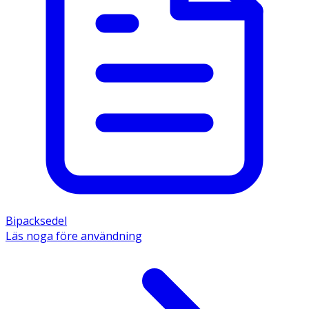
Bipacksedel
Läs noga före användning