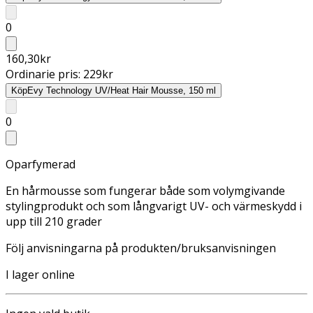
0
160,30
kr
Ordinarie pris:
229
kr
Köp
Evy Technology UV/Heat Hair Mousse, 150 ml
0
Oparfymerad
En hårmousse som fungerar både som volymgivande
stylingprodukt och som långvarigt UV- och värmeskydd i
upp till 210 grader
Följ anvisningarna på produkten/bruksanvisningen
I lager online