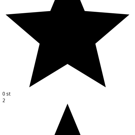
0
st
2