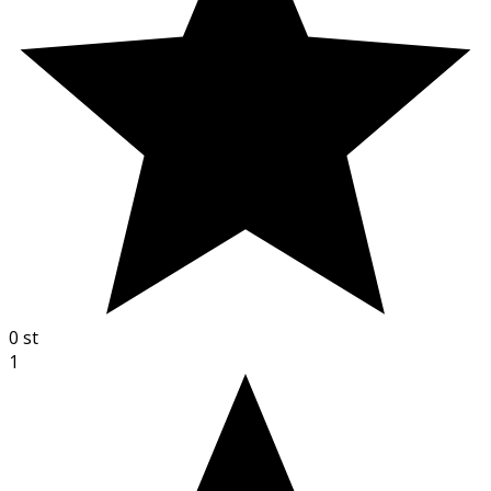
0
st
1