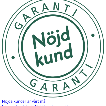
Nöjda kunder är vårt mål