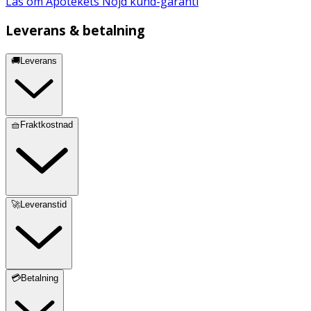
Läs om Apotekets Nöjd kund-garanti
Leverans & betalning
🚚Leverans
🧺Fraktkostnad
🚀Leveranstid
💳Betalning