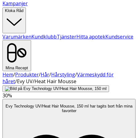
Kampanjer
Kloka Råd
Varumärken
Kundklubb
Tjänster
Hitta apotek
Kundservice
Mina Recept
Hem
/
Produkter
/
Hår
/
Hårstyling
/
Värmeskydd för
håret
/
Evy UV/Heat Hair Mousse
30%
Evy Technology UV/Heat Hair Mousse, 150 ml har tagits bort från mina
favoriter