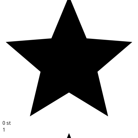
0
st
1