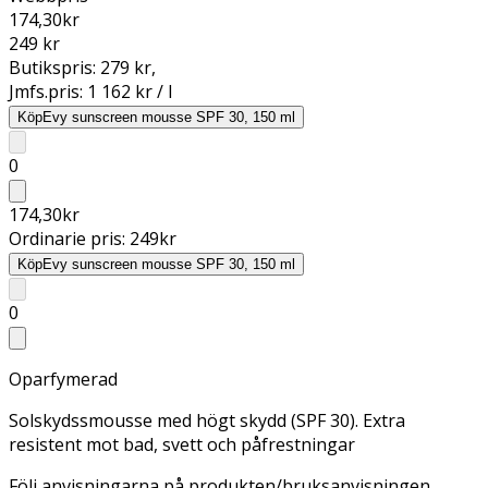
174,30
kr
249 kr
Butikspris:
279 kr
,
Jmfs.pris:
1 162 kr / l
Köp
Evy sunscreen mousse SPF 30, 150 ml
0
174,30
kr
Ordinarie pris:
249
kr
Köp
Evy sunscreen mousse SPF 30, 150 ml
0
Oparfymerad
Solskydssmousse med högt skydd (SPF 30). Extra
resistent mot bad, svett och påfrestningar
Följ anvisningarna på produkten/bruksanvisningen