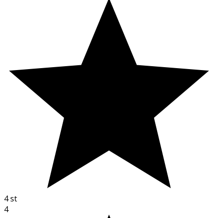
4
st
4