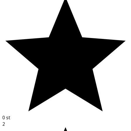
0
st
2