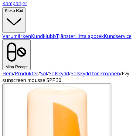
Kampanjer
Kloka Råd
Varumärken
Kundklubb
Tjänster
Hitta apotek
Kundservice
Mina Recept
Hem
/
Produkter
/
Sol
/
Solskydd
/
Solskydd för kroppen
/
Evy
sunscreen mousse SPF 30