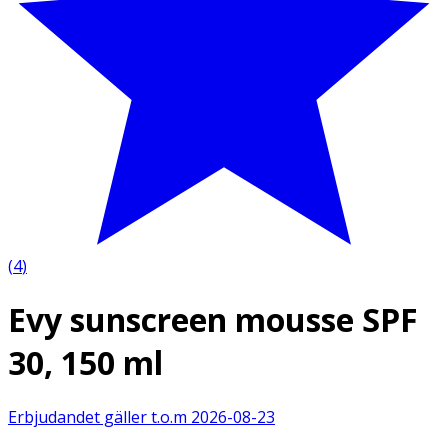
(
4
)
Evy sunscreen mousse SPF
30, 150 ml
Erbjudandet gäller t.o.m
2026-08-23