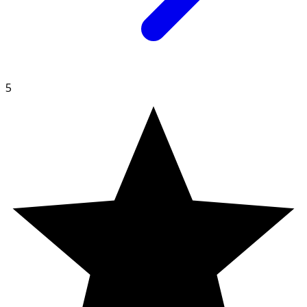
· En golfbollsstor klick räcker ungefär till en vuxen
arm.
· Låt torka in 5–10 minuter tills huden känns kladdfri
innan bad och innan kläder tas på.
5
· Låt torka in ordentligt innan du badar eller sätter på
dig kläder.
Förvaring
Förvaras enligt anvisningarna på förpackningen.
Innehåll
Aqua, Butane, Propylene Glycol, Octocrylene, Palmitic
acid, Diethylamino Hydroxybenzoyl Hexyl Benzoate,
Stearic acid, VP/Hexadecene Copolymer, Isobutane, Butyl
Methoxydibenzoylmethane, PVP, Polysorbate 20,
Triethanolamine, Hydrolyzed silk, Bis-
ethylhexyloxyphenol Methoxyphenyl Triazine ,Ethylhexyl
Triazone, Hydrolyzed Collagen, Tocopheryl Acetate,