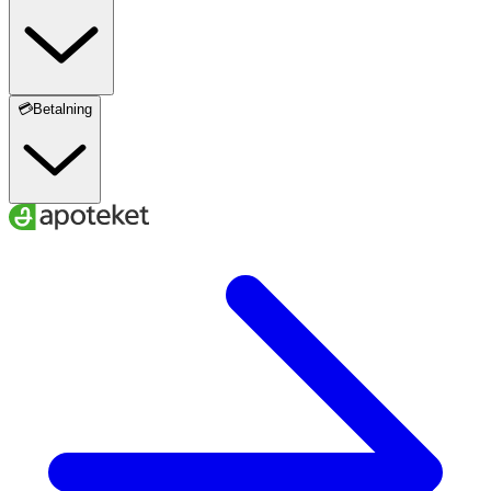
💳Betalning