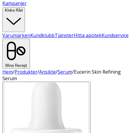
Kampanjer
Kloka Råd
Varumärken
Kundklubb
Tjänster
Hitta apotek
Kundservice
Mina Recept
Hem
/
Produkter
/
Ansikte
/
Serum
/
Eucerin Skin Refining
Serum