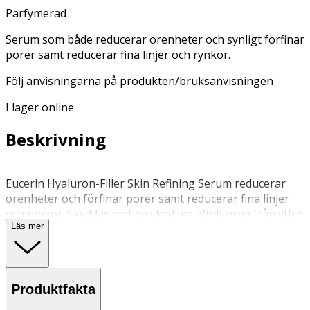
Parfymerad
Serum som både reducerar orenheter och synligt förfinar
porer samt reducerar fina linjer och rynkor.
Följ anvisningarna på produkten/bruksanvisningen
I lager online
Beskrivning
Eucerin Hyaluron-Filler Skin Refining Serum reducerar
orenheter och förfinar porer samt reducerar fina linjer
och rynkor. Skyddar mot de skadliga effekterna från yttre
Läs mer
miljöpåverkan. Kan användas dagligen för en silkeslen
hud.
Användning
Produktfakta
• Applicera en eller två gånger per dag på väl rengjort
ansikte innan din återfuktande creme.