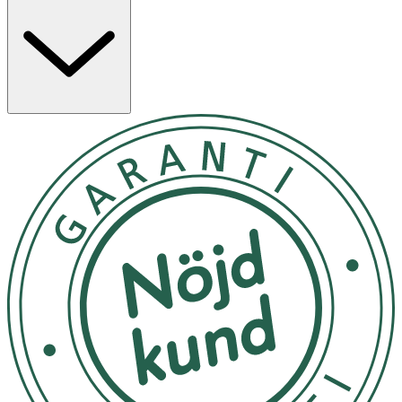
• En lätt stickande känsla kan förekomma.
• Använd inte på irriterad hud; avbryt användandet
bruken om irritation uppkommer.
• Undvik kontakt med ögonen och slemhinnor.
• Använd solskydd, bär lämpliga täckande kläder och
minimera solexponering under tiden produkten används
bruk och en vecka efteråt. Förvara i rumstemperatur, ej
över 25°C.
Förvara i rumstemperatur, ej över 25°C
OK för gravida och ammande:
Ja
Ingredienser:
Aqua, Alcohol Denat., Glycerin, Lactic Acid, Glycolic Acid,
Sodium Hydroxide, Sodium Hyaluronate, Glucosylrutin,
Isoquercitrin, Sodium Ascorbyl Phosphate, Citric Acid,
PEG-40 Hydrogenated Castor Oil, Trisodium EDTA, Pa
um