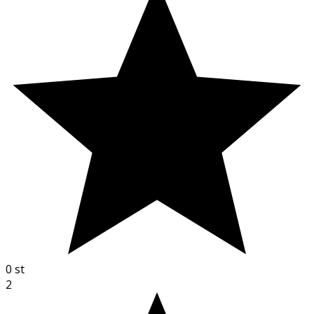
0
st
2