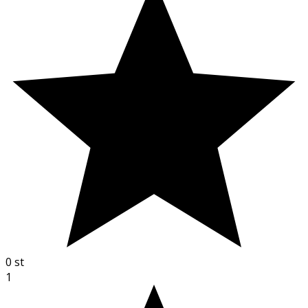
0
st
1