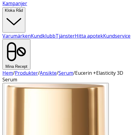
Kampanjer
Kloka Råd
Varumärken
Kundklubb
Tjänster
Hitta apotek
Kundservice
Mina Recept
Hem
/
Produkter
/
Ansikte
/
Serum
/
Eucerin +Elasticity 3D
Serum