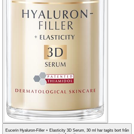
Eucerin Hyaluron-Filler + Elasticity 3D Serum, 30 ml har tagits bort från