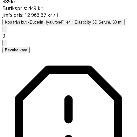
389
kr
Butikspris:
449 kr
,
Jmfs.pris:
12 966,67 kr / l
Köp från butik
Eucerin Hyaluron-Filler + Elasticity 3D Serum, 30 ml
0
Bevaka vara