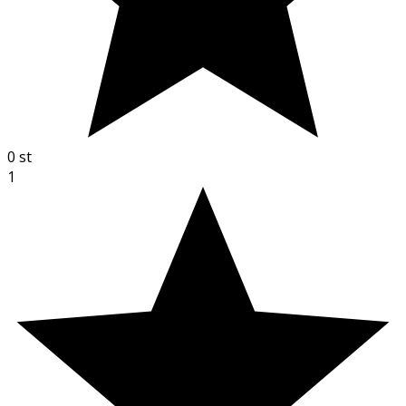
0
st
1