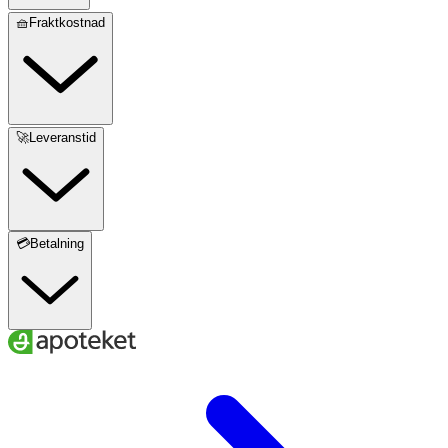
🧺Fraktkostnad
🚀Leveranstid
💳Betalning