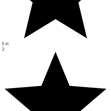
0
st
2