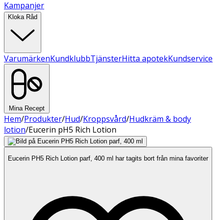
Kampanjer
Kloka Råd
Varumärken
Kundklubb
Tjänster
Hitta apotek
Kundservice
Mina Recept
Hem
/
Produkter
/
Hud
/
Kroppsvård
/
Hudkräm & body
lotion
/
Eucerin pH5 Rich Lotion
Eucerin PH5 Rich Lotion parf, 400 ml har tagits bort från mina favoriter