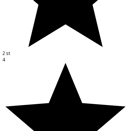
2
st
4