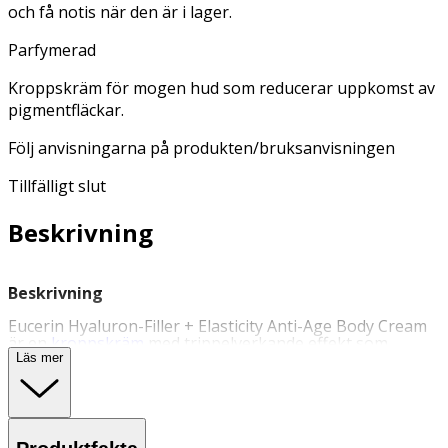
och få notis när den är i lager.
Parfymerad
Kroppskräm för mogen hud som reducerar uppkomst av
pigmentfläckar.
Följ anvisningarna på produkten/bruksanvisningen
Tillfälligt slut
Beskrivning
Beskrivning
Eucerin Hyaluron-Filler + Elasticity Anti-Age Body Cream
är en
kroppskräm
med trippelverkande effekt som
tillgodoser de viktigaste behoven för mogen hud.
Läs mer
Krämen innehåller den patenterade ingrediensen
thiamidol som synbart reducerar uppkomsten av
pigmentfläckar och ger en jämn och strålande hud.
Hudens förnyelseprocess av kollagen accelereras tack
vare den unika ingrediensen arctiin, som hjälper till att