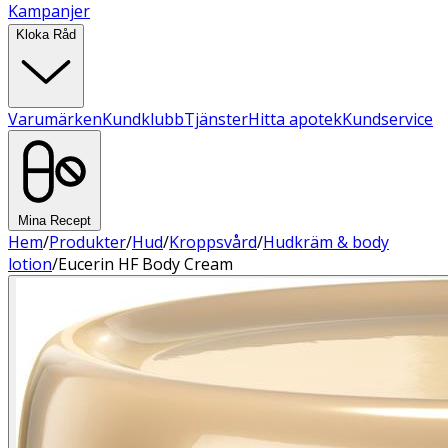
Kampanjer
Kloka Råd
Varumärken
Kundklubb
Tjänster
Hitta apotek
Kundservice
Mina Recept
Hem
/
Produkter
/
Hud
/
Kroppsvård
/
Hudkräm & body
lotion
/
Eucerin HF Body Cream