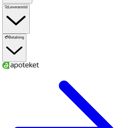
🚀Leveranstid
💳Betalning