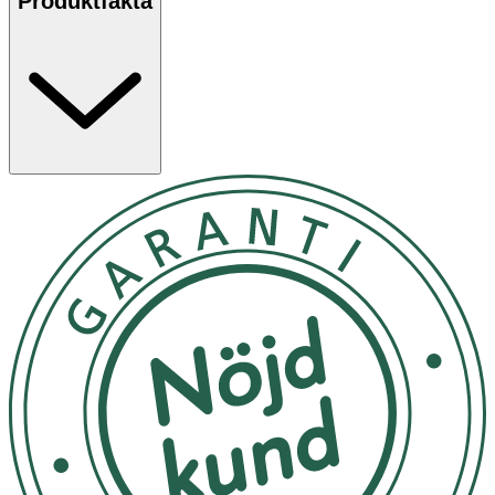
Produktfakta
förbättra hudens elasticitet. Krämen innehåller även
djupt återfuktande hyaluronsyra som gör huden slät.
Första synbara resultat redan efter 2 veckor.
Milt parfymerad. Följ anvisningarna på
produkten/bruksanvisningen.
Användning
- Applicera ett tunt lager och massera försiktigt in i
huden. För bästa resultat, applicera dagligen på morgon
och kväll max två gånger per dag.
- Förvara ej produkten över 25°C.
Inneh
å
ll
Aqua, Glycerin, Caprylic/Capric Triglyceride, Alcohol
Denat., Cocoglycerides, Cetearyl Alcohol, Cetyl Palmitate,
Diisopropyl Adipate, Panthenol, Glyceryl Stearate,
Isopropyl Palmitate, Butyrospermum Parkii Butter,
Lauroyl Lysine, Isobutylamido Thiazolyl Resorcinol
(Thiamidol®), Sodium, Arctium Lappa Fruit Extract,
Glycyrrhiza Inflata Root Extract, Sodium Stearoyl
Glutamate, Carrageenan, Xanthan Gum, Pantolactone,
Sodium Chloride, Citric Acid, Dimethicone, Trisodium