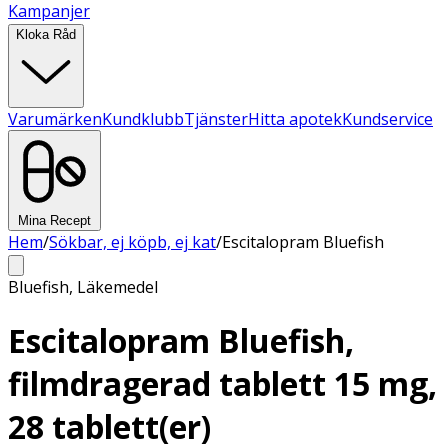
Kampanjer
Kloka Råd
Varumärken
Kundklubb
Tjänster
Hitta apotek
Kundservice
Mina Recept
Hem
/
Sökbar, ej köpb, ej kat
/
Escitalopram Bluefish
Bluefish
,
Läkemedel
Escitalopram Bluefish,
filmdragerad tablett 15 mg,
28 tablett(er)