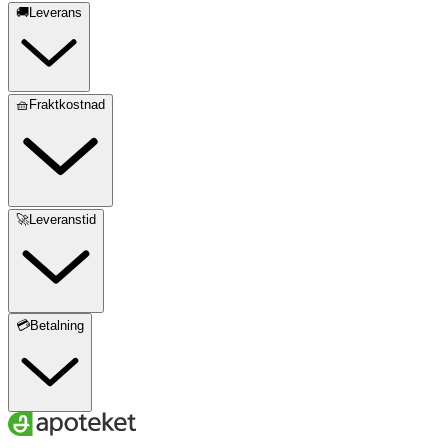
🚚Leverans
🧺Fraktkostnad
🚀Leveranstid
💳Betalning