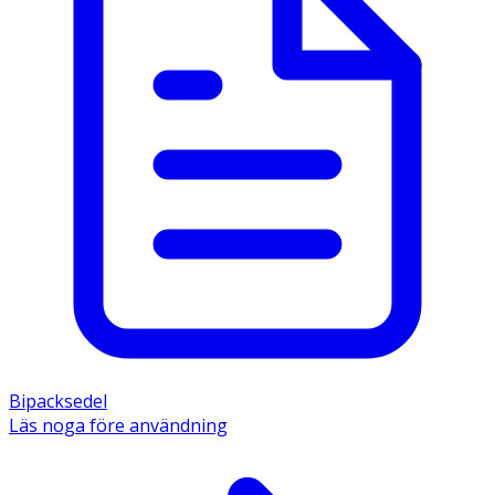
Bipacksedel
Läs noga före användning