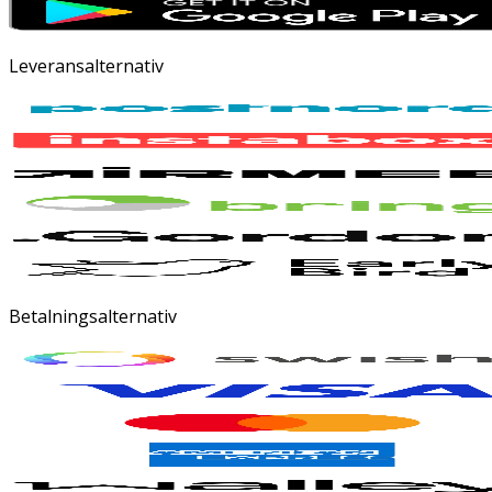
Leveransalternativ
Betalningsalternativ