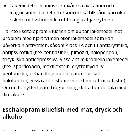
Läkemedel som minskar nivåerna av kalium och
magnesium i blodet eftersom dessa tillstånd kan öka
risken för livshotande rubbning av hjärtrytmen.
Ta inte Escitalopram Bluefish om du tar läkemedel mot
problem med hjärtrytmen eller läkemedel som kan
påverka hjärtrytmen, såsom Klass 1A och III antiarytmika,
antipsykotika (t.ex. fentiaziner, pimozid, haloperidol),
tricykliska antidepressiva, vissa antimikrobiella läkemedel
(t.ex. sparfloxacin, moxifloxacin, erytromycin IV,
pentamidin, behandling mot malaria, särskilt
halofantrin), vissa antihistaminer (astemizol, mizolastin).
Om du har ytterligare frågor kring detta bör du tala med
din läkare.
Escitalopram Bluefish med mat, dryck och
alkohol