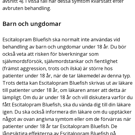
avsnitt 4). I vissa fall har dessa symtom kvarstått efter
avbruten behandling.
Barn och ungdomar
Escitalopram Bluefish ska normalt inte användas vid
behandling av barn och ungdomar under 18 år. Du bör
också veta att risken för biverkningar som
självmordsförsök, självmordstankar och fientlighet
(främst aggression, trots och ilska) är större hos
patienter under 18 år, när de tar läkemedel av denna typ.
Trots detta kan Escitalopram Bluefish skrivas ut av läkare
till patienter under 18 år, om läkaren anser att detta är
lämpligt. Om du är under 18 år och vill diskutera varför du
fått Escitalopram Bluefish, ska du vända dig till din läkare
igen. Du ska också informera din läkare om du upptäcker
något av ovan angivna symtom eller om de förvärras när
patienter under 18 år tar Escitalopram Bluefish. De
långsiktiga effekterna av Escitalopram Bluefish på