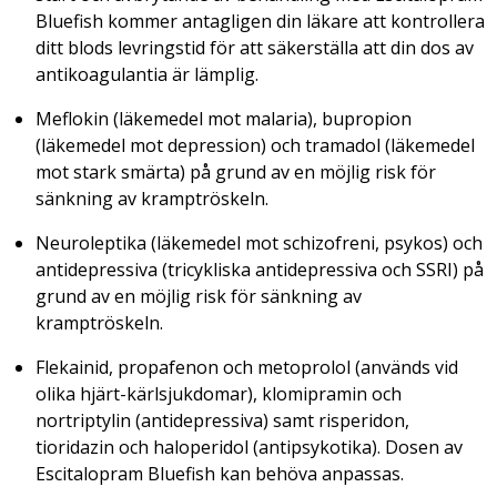
Bluefish kommer antagligen din läkare att kontrollera
ditt blods levringstid för att säkerställa att din dos av
antikoagulantia är lämplig.
Meflokin (läkemedel mot malaria), bupropion
(läkemedel mot depression) och tramadol (läkemedel
mot stark smärta) på grund av en möjlig risk för
sänkning av kramptröskeln.
Neuroleptika (läkemedel mot schizofreni, psykos) och
antidepressiva (tricykliska antidepressiva och SSRI) på
grund av en möjlig risk för sänkning av
kramptröskeln.
Flekainid, propafenon och metoprolol (används vid
olika hjärt-kärlsjukdomar), klomipramin och
nortriptylin (antidepressiva) samt risperidon,
tioridazin och haloperidol (antipsykotika). Dosen av
Escitalopram Bluefish kan behöva anpassas.