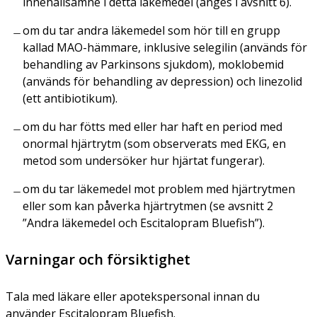
innehållsämne i detta läkemedel (anges i avsnitt 6).
om du tar andra läkemedel som hör till en grupp
kallad MAO-hämmare, inklusive selegilin (används för
behandling av Parkinsons sjukdom), moklobemid
(används för behandling av depression) och linezolid
(ett antibiotikum).
om du har fötts med eller har haft en period med
onormal hjärtrytm (som observerats med EKG, en
metod som undersöker hur hjärtat fungerar).
om du tar läkemedel mot problem med hjärtrytmen
eller som kan påverka hjärtrytmen (se avsnitt 2
”Andra läkemedel och Escitalopram Bluefish”).
Varningar och försiktighet
Tala med läkare eller apotekspersonal innan du
använder Escitalopram Bluefish.