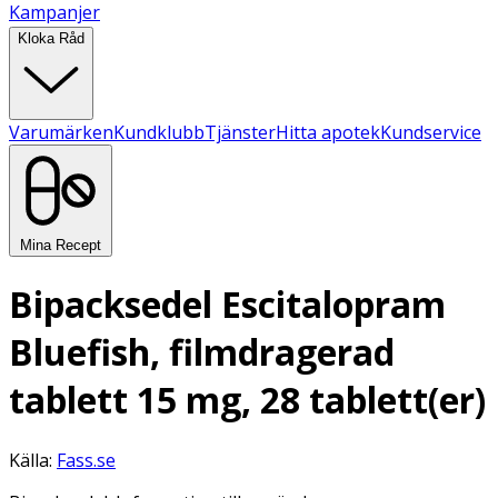
Kampanjer
Kloka Råd
Varumärken
Kundklubb
Tjänster
Hitta apotek
Kundservice
Mina Recept
Bipacksedel Escitalopram
Bluefish, filmdragerad
tablett 15 mg, 28 tablett(er)
Källa:
Fass.se