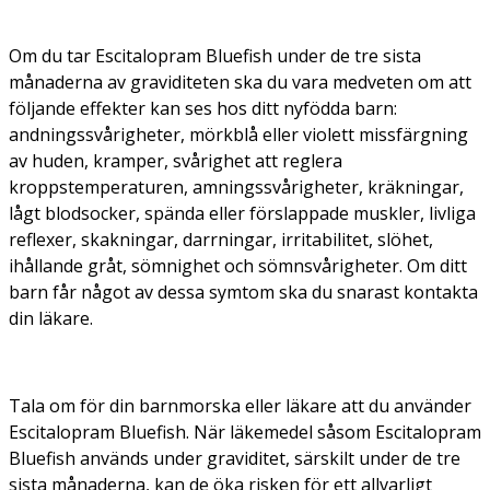
Om du tar Escitalopram Bluefish under de tre sista
månaderna av graviditeten ska du vara medveten om att
följande effekter kan ses hos ditt nyfödda barn:
andningssvårigheter, mörkblå eller violett missfärgning
av huden, kramper, svårighet att reglera
kroppstemperaturen, amningssvårigheter, kräkningar,
lågt blodsocker, spända eller förslappade muskler, livliga
reflexer, skakningar, darrningar, irritabilitet, slöhet,
ihållande gråt, sömnighet och sömnsvårigheter. Om ditt
barn får något av dessa symtom ska du snarast kontakta
din läkare.
Tala om för din barnmorska eller läkare att du använder
Escitalopram Bluefish. När läkemedel såsom Escitalopram
Bluefish används under graviditet, särskilt under de tre
sista månaderna, kan de öka risken för ett allvarligt