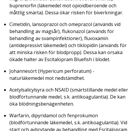
buprenorfin (läkemedel mot opioidberoende och
måttlig smärta). Dessa ökar risken för biverkningar.
Cimetidin, lansoprazol och omeprazol (används vid
behandling av magsår), flukonazol (används för
behandling av svampinfektioner), fluvoxamin
(antidepressivt läkemedel) och tiklopidin (används för
att minska risken för blodpropp). Dessa kan orsaka
ökade halter av Escitalopram Bluefish i blodet.
Johannesört
(Hypericum perforatum)
-
naturläkemedel mot nedstämdhet.
Acetylsalicylsyra och NSAID (smärtstillande medel eller
blodförtunnande medel, s.k. antikoagulantia). De kan
öka blödningsbenägenheten.
Warfarin, dipyridamol och fenprokumon
(blodförtunnande läkemedel, s.k. antikoagulantia). Vid
start och avbrytande av behandling med Escitalopram