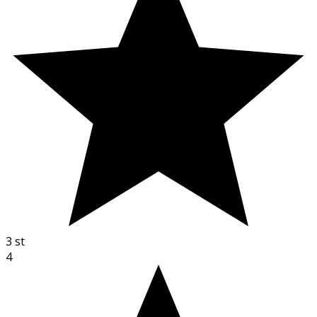
3
st
4