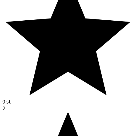
0
st
2