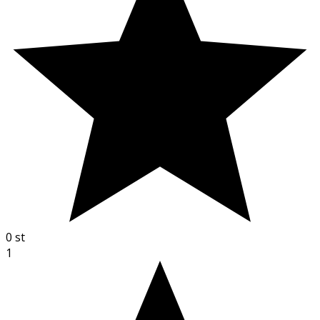
0
st
1