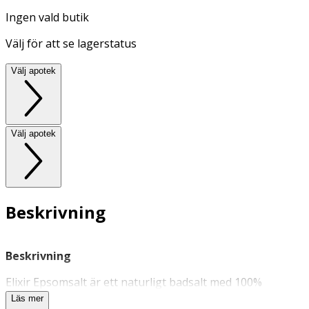
Ingen vald butik
Välj för att se lagerstatus
Välj apotek
Välj apotek
Beskrivning
Beskrivning
Elixir Epsomsalt är ett naturligt badsalt med 100%
magnesiumsulfat. Verkar avslappnande för trötta och
Läs mer