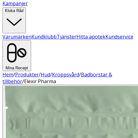
Kampanjer
Kloka Råd
Varumärken
Kundklubb
Tjänster
Hitta apotek
Kundservice
Mina Recept
Hem
/
Produkter
/
Hud
/
Kroppsvård
/
Badborstar &
tillbehör
/
Elexir Pharma