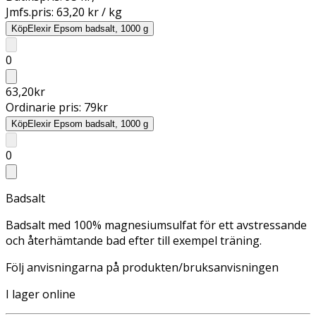
Jmfs.pris:
63,20 kr / kg
Köp
Elexir Epsom badsalt, 1000 g
0
63,20
kr
Ordinarie pris:
79
kr
Köp
Elexir Epsom badsalt, 1000 g
0
Badsalt
Badsalt med 100% magnesiumsulfat för ett avstressande
och återhämtande bad efter till exempel träning.
Följ anvisningarna på produkten/bruksanvisningen
I lager online