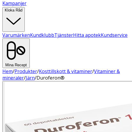
Kampanjer
Kloka Råd
Varumärken
Kundklubb
Tjänster
Hitta apotek
Kundservice
Mina Recept
Hem
/
Produkter
/
Kosttillskott & vitaminer
/
Vitaminer &
mineraler
/
Järn
/
Duroferon®