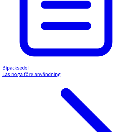
Bipacksedel
Läs noga före användning