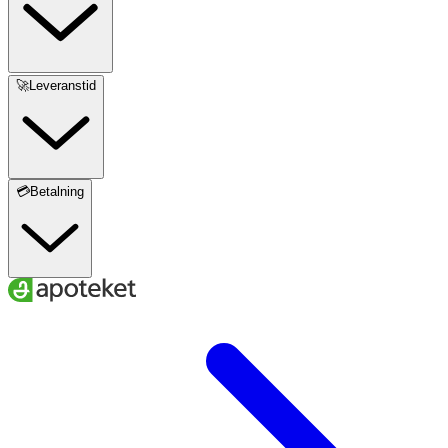
🚀Leveranstid
💳Betalning