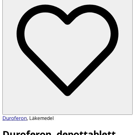
Duroferon
,
Läkemedel
Duroferon, depottablett