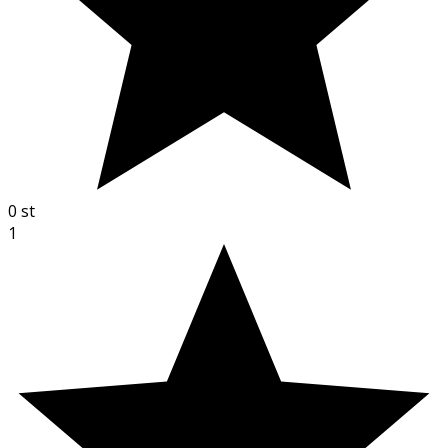
0
st
1