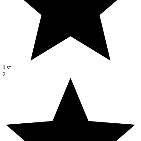
0
st
2