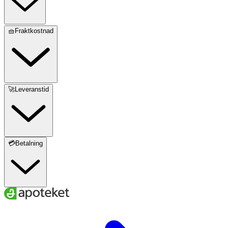
🧺Fraktkostnad
🚀Leveranstid
💳Betalning