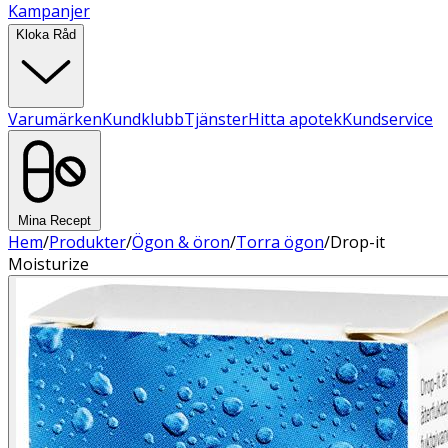
Kampanjer
Kloka Råd
Varumärken
Kundklubb
Tjänster
Hitta apotek
Kundservice
Mina Recept
Hem
/
Produkter
/
Ögon & öron
/
Torra ögon
/
Drop-it
Moisturize