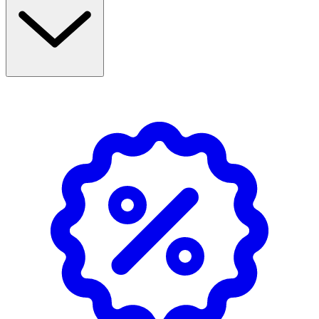
Mjölklipider ger kraftfull återfuktning och näring till
huden. Berikad med 9 olika typer av probiotika och
prebiotika som återfuktar och stärker den naturliga
hudbarriären.
Användning
- Ta av locket, vrid ett halvt varv och applicera ett rikt
lager jämnt över ansikte och dekolletage. Kan även
användas på kroppen.
- Återapplicera under dagen, särskilt efter
handukstorkning, bad eller när du svettas.
- Det bästa skyddet är att undvika direkt solexponering
mitt på dagen när solen är som starkast.
- Du bör inte vistas för länge i solen även när du har
solskydd. Överexponering av sol innebär en hälsorisk.
- Skydda spädbarn och småbarn från direkt solljus.