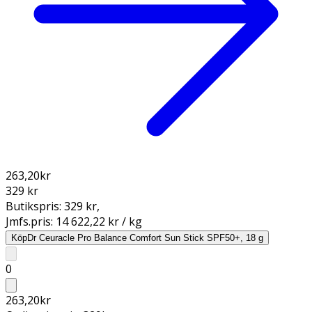
263,20
kr
329 kr
Butikspris:
329 kr
,
Jmfs.pris:
14 622,22 kr / kg
Köp
Dr Ceuracle Pro Balance Comfort Sun Stick SPF50+, 18 g
0
263,20
kr