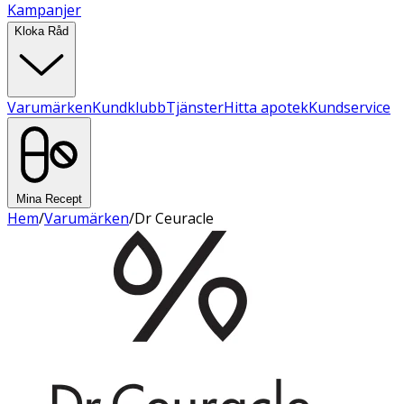
Kampanjer
Kloka Råd
Varumärken
Kundklubb
Tjänster
Hitta apotek
Kundservice
Mina Recept
Hem
/
Varumärken
/
Dr Ceuracle