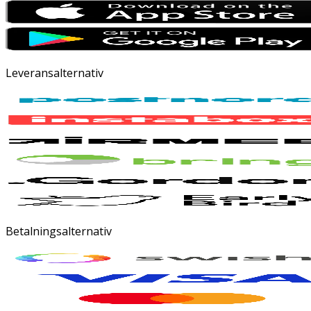
Leveransalternativ
Betalningsalternativ