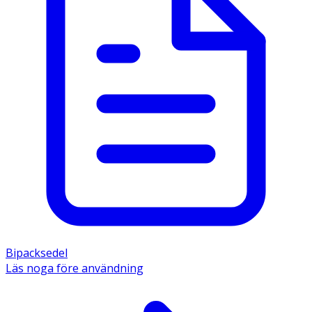
Bipacksedel
Läs noga före användning