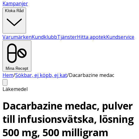
Kampanjer
Kloka Råd
Varumärken
Kundklubb
Tjänster
Hitta apotek
Kundservice
Mina Recept
Hem
/
Sökbar, ej köpb, ej kat
/
Dacarbazine medac
Läkemedel
Dacarbazine medac, pulver
till infusionsvätska, lösning
500 mg, 500 milligram