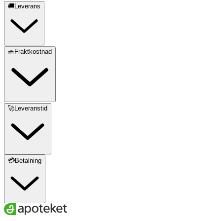
🚚Leverans
🧺Fraktkostnad
🚀Leveranstid
💳Betalning