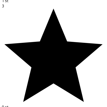
1
st
3
0
st