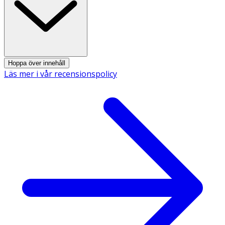
Hydrolyzed cicer seed extract Pancratium maritimum
extract Rhododendron chrysanthum leaf extract Sodium
citrate Tocopherol Tricholoma matsutake extract
Trisodium ethylenediamine disuccinate Xylitol
Xylitylglucoside.
Hoppa över innehåll
Läs mer i vår recensionspolicy