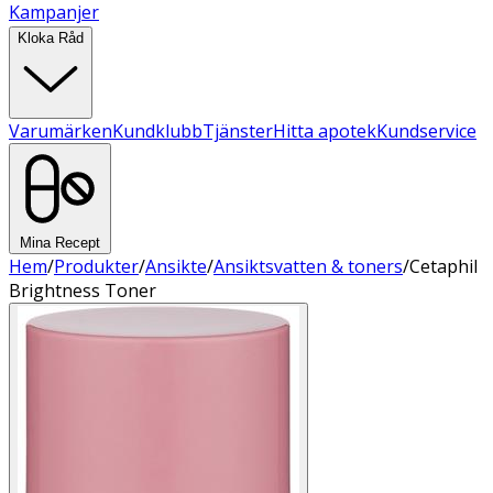
Kampanjer
Kloka Råd
Varumärken
Kundklubb
Tjänster
Hitta apotek
Kundservice
Mina Recept
Hem
/
Produkter
/
Ansikte
/
Ansiktsvatten & toners
/
Cetaphil
Brightness Toner