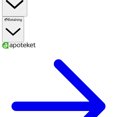
💳Betalning