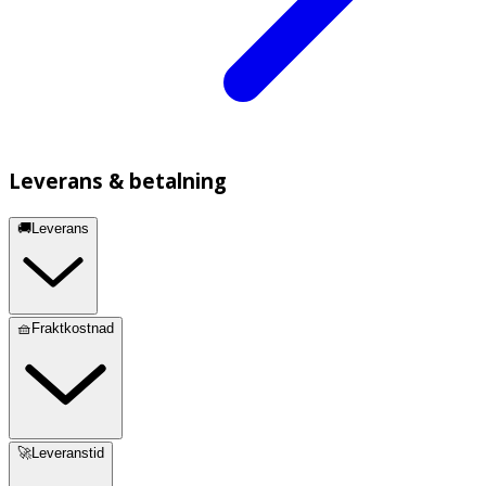
Leverans & betalning
🚚Leverans
🧺Fraktkostnad
🚀Leveranstid