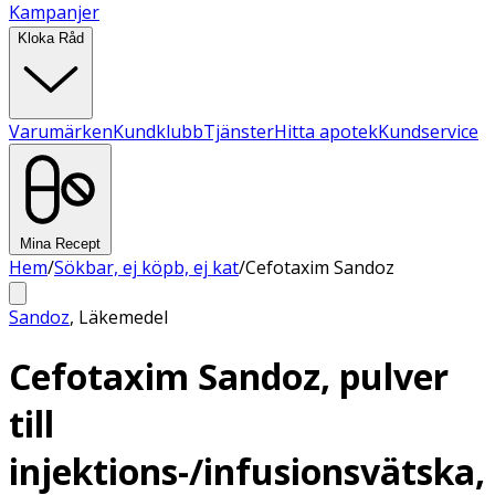
Kampanjer
Kloka Råd
Varumärken
Kundklubb
Tjänster
Hitta apotek
Kundservice
Mina Recept
Hem
/
Sökbar, ej köpb, ej kat
/
Cefotaxim Sandoz
Sandoz
,
Läkemedel
Cefotaxim Sandoz, pulver
till
injektions-/infusionsvätska,