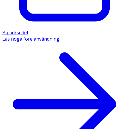
Bipacksedel
Läs noga före användning