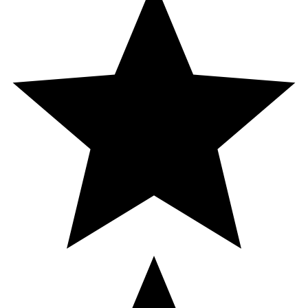
Soja Oil, Eucalyptus Globulus Leaf Oil, Propanediol,
Caprylyl Glycol, Chondrus Crispus Extract,
Caprylhydroxamic Acid, Lithothamnion Calcareum Extract,
Parfum, Limonene.