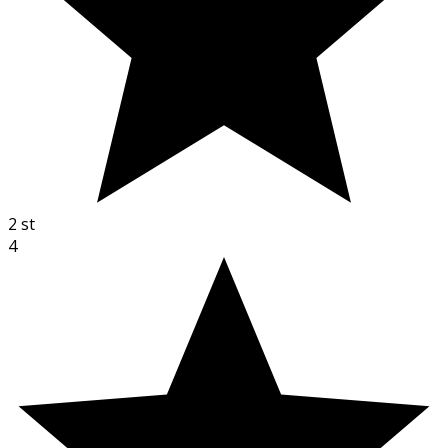
2
st
4