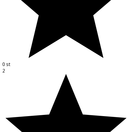
0
st
2