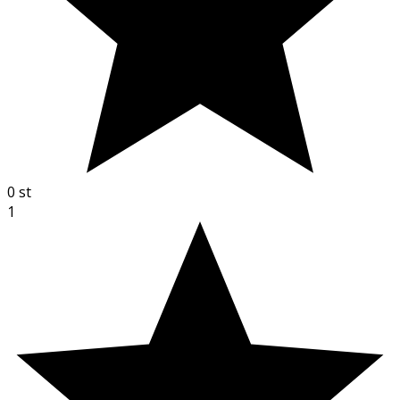
0
st
1