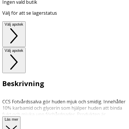
Ingen vald butik
Välj för att se lagerstatus
Välj apotek
Välj apotek
Beskrivning
CCS Fotvårdssalva gör huden mjuk och smidig. Innehåller
10% karbamid och glycerin som hjälper huden att binda
fukt och mjuka upp förhårdnader. Produkten är
Läs mer
oparfymerad men innehåller eukalyptus som ger en
fräsch doft och verkar svalkande.