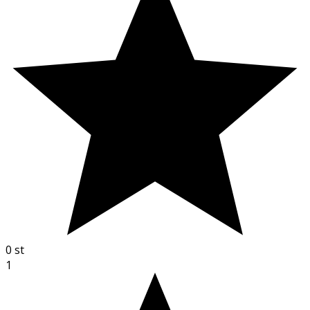
0
st
1