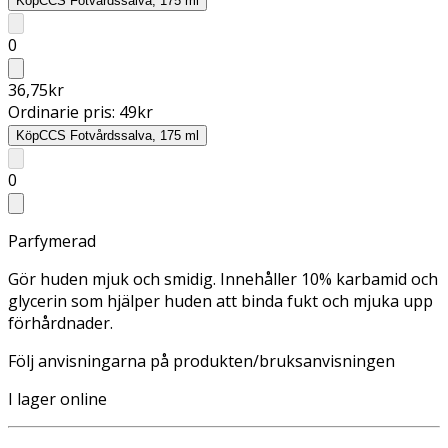
Köp
CCS Fotvårdssalva, 175 ml
0
36,75
kr
Ordinarie pris:
49
kr
Köp
CCS Fotvårdssalva, 175 ml
0
Parfymerad
Gör huden mjuk och smidig. Innehåller 10% karbamid och
glycerin som hjälper huden att binda fukt och mjuka upp
förhårdnader.
Följ anvisningarna på produkten/bruksanvisningen
I lager online