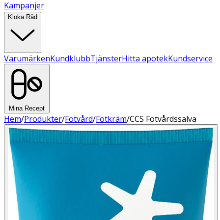
Kampanjer
Kloka Råd
Varumärken
Kundklubb
Tjänster
Hitta apotek
Kundservice
Mina Recept
Hem
/
Produkter
/
Fotvård
/
Fotkräm
/
CCS Fotvårdssalva