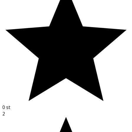
0
st
2