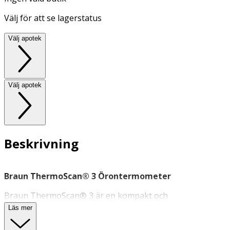
Välj för att se lagerstatus
Välj apotek
Välj apotek
Beskrivning
Braun ThermoScan® 3 Örontermometer
Braun ThermoScan® 3 är en kompakt och
användarvänlig
örontermometer
som ger snabba och
Läs mer
exakta temperaturmätningar för hela familjen.​