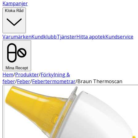
Kampanjer
Kloka Råd
Varumärken
Kundklubb
Tjänster
Hitta apotek
Kundservice
Mina Recept
Hem
/
Produkter
/
Förkylning &
feber
/
Feber
/
Febertermometrar
/
Braun Thermoscan