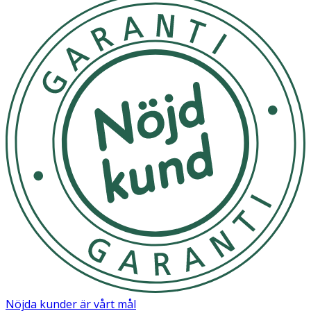
Nöjda kunder är vårt mål