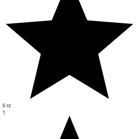
0
st
1