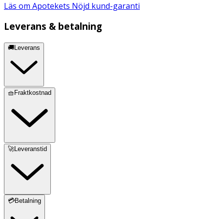
Läs om Apotekets Nöjd kund-garanti
Leverans & betalning
🚚Leverans
🧺Fraktkostnad
🚀Leveranstid
💳Betalning