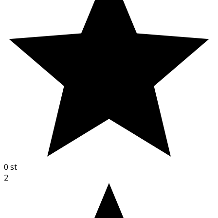
0
st
2