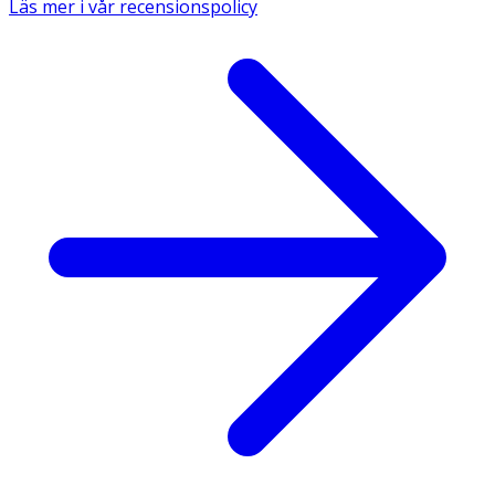
Läs mer i vår recensionspolicy
Förpackningen innehåller:
- Braun ThermoScan® 3 örontermometer (IRT3030)​
- 21 engångs hygieniska probskydd​
- Skyddshylsa​
- 1 st 3V litiumbatteri​