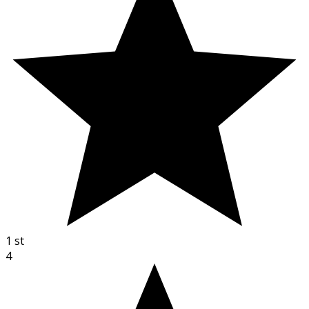
1
st
4