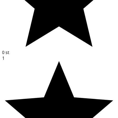
0
st
1