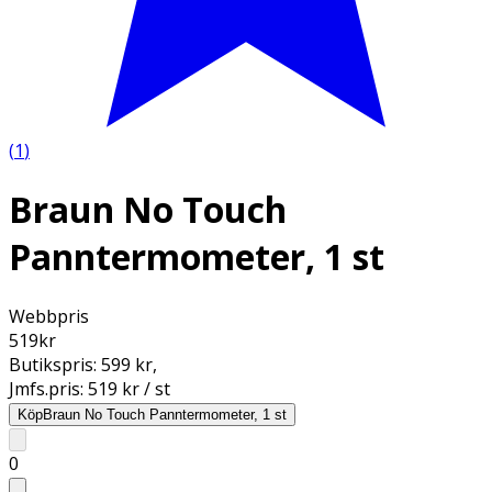
(
1
)
Braun No Touch
Panntermometer, 1 st
Webbpris
519
kr
Butikspris:
599 kr
,
Jmfs.pris:
519 kr / st
Köp
Braun No Touch Panntermometer, 1 st
0