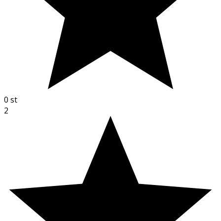
0
st
2