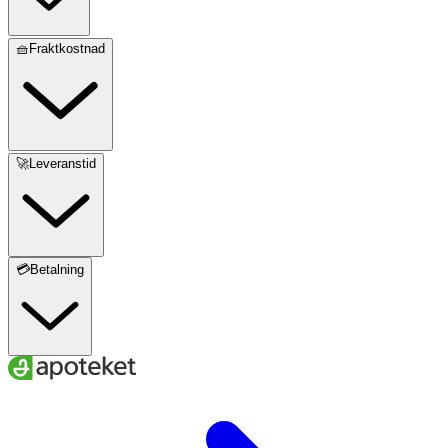
🧺Fraktkostnad
🚀Leveranstid
💳Betalning