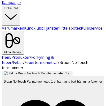
Kampanjer
Kloka Råd
Varumärken
Kundklubb
Tjänster
Hitta apotek
Kundservice
Mina Recept
Hem
/
Produkter
/
Förkylning &
feber
/
Feber
/
Febertermometrar
/
Braun NoTouch
termometer
Braun No Touch Panntermometer, 1 st har tagits bort från mina favoriter