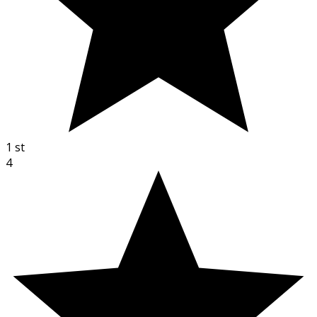
1
st
4