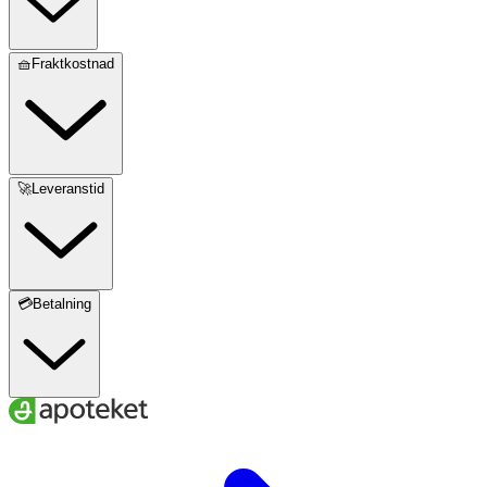
🧺Fraktkostnad
🚀Leveranstid
💳Betalning