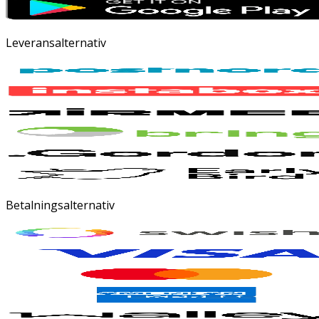
Leveransalternativ
Betalningsalternativ