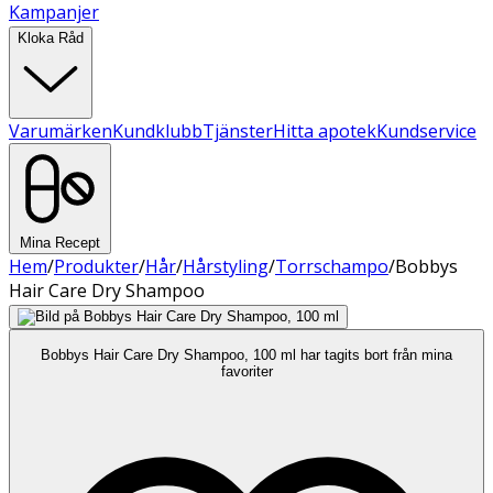
Kampanjer
Kloka Råd
Varumärken
Kundklubb
Tjänster
Hitta apotek
Kundservice
Mina Recept
Hem
/
Produkter
/
Hår
/
Hårstyling
/
Torrschampo
/
Bobbys
Hair Care Dry Shampoo
Bobbys Hair Care Dry Shampoo, 100 ml har tagits bort från mina
favoriter