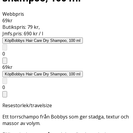
Webbpris
69
kr
Butikspris:
79 kr
,
Jmfs.pris:
690 kr / l
Köp
Bobbys Hair Care Dry Shampoo, 100 ml
0
69
kr
Köp
Bobbys Hair Care Dry Shampoo, 100 ml
0
Resestorlek/travelsize
Ett torrschampo från Bobbys som ger stadga, textur och
massor av volym.