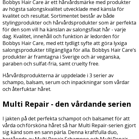
Bobbys Hair Care är ett hårvårdsmärke med produkter
av högsta salongskvalitet utvecklade med känsla för
kvalitet och resultat. Sortimentet består av både
stylingprodukter och hårvårdsprodukter som är perfekta
för den som vill ha känslan av salongsfixat hår - varje
dag. Kvalitet, innehåll och funktion är ledorden för
Bobbys Hair Care, med ett tydligt syfte att göra lyxiga
salongsprodukter tillgängliga för alla. Bobbys Hair Care’s
produkter är framtagna i Sverige och är veganska,
paraben och sulfat-fria, samt cruelty free.
Hårvårdsprodukterna är uppdelade i 3 serier av
schampo, balsam, serum och inpackningar som vårdar
och återfuktar håret.
Multi Repair - den vårdande serien
I jakten på det perfekta schampot och balsamet för att
vårda och försköna håret så har Multi Repair-serien gjort
sig känd som en sann pärla. Denna kraftfulla duo,
bestående av Multi Repair Schampoo och Multi Repair