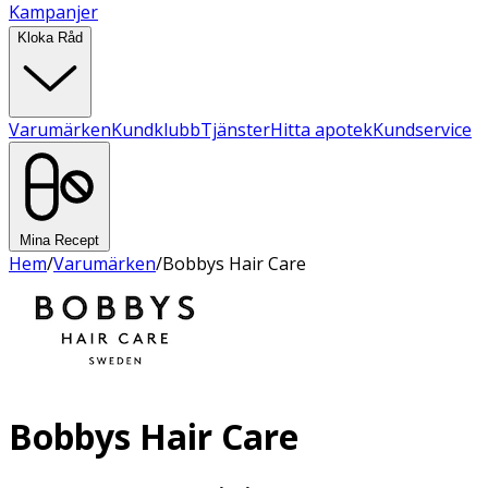
Kampanjer
Kloka Råd
Varumärken
Kundklubb
Tjänster
Hitta apotek
Kundservice
Mina Recept
Hem
/
Varumärken
/
Bobbys Hair Care
Bobbys Hair Care