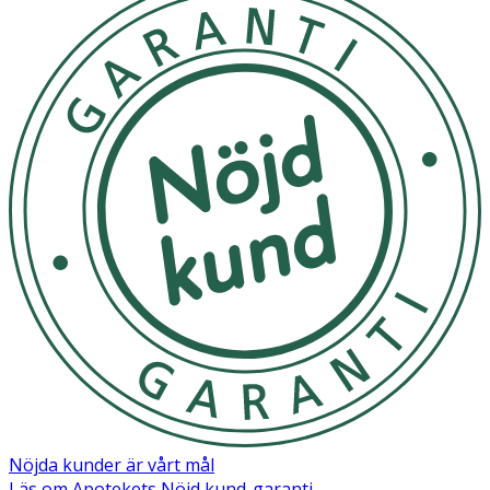
Serine, Valine, Isoleucine, Proline, Phenylalanine, PCA,
Glycine, Histidine, Shea Butter Ethyl Esters, Sodium
Lactate, Ethylhexylglycerin, PEG-40 Hydrogenated Castor
Oil, Carbomer, Phenoxyethanol, Silica, Triethanolamine,
Parfum, Geraniol.
Nöjda kunder är vårt mål
Läs om Apotekets Nöjd kund-garanti