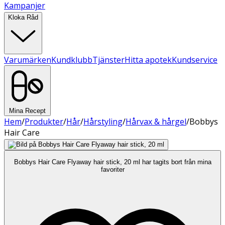
Kampanjer
Kloka Råd
Varumärken
Kundklubb
Tjänster
Hitta apotek
Kundservice
Mina Recept
Hem
/
Produkter
/
Hår
/
Hårstyling
/
Hårvax & hårgel
/
Bobbys
Hair Care
Bobbys Hair Care Flyaway hair stick, 20 ml har tagits bort från mina
favoriter