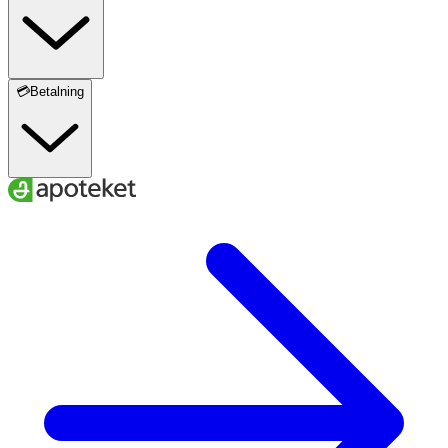
💳Betalning