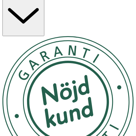
Användning
- Värm upp vaxet i händerna för att därefter applicera i
håret.
Inneh
å
ll
Aqua, Petrolatum, Ceteareth-20, Ozokerite, PVP,
Hydrogenated Vegetable Oil, VP/VA Copolymer,
Copernicia Cerifera Cera, Propylene Glycol, Bis-Diglyceryl
Polyacyladipate-2, CetearylAlcohol, Cera Microcristallina,
Paraffinum Liquidum, Glyceryl Stearate SE, PEG-100
Stearate, PEG-40 Hydrogenated Castor Oil, Stearyl
Stearate, Stearic Acid, Phenoxyethanol,
Ethylhexylglycerin, Parfum, Hexamethylindanopyran,
Linalyl Acetate, Vanillin, Geraniol.