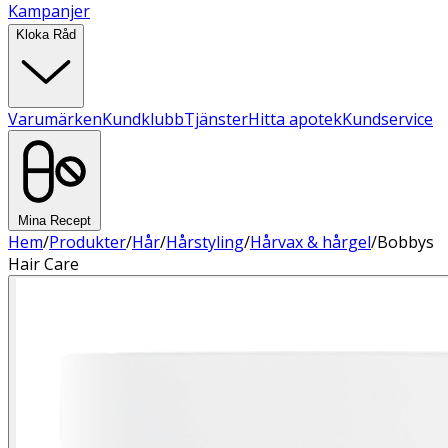
Kampanjer
Kloka Råd
Varumärken
Kundklubb
Tjänster
Hitta apotek
Kundservice
Mina Recept
Hem
/
Produkter
/
Hår
/
Hårstyling
/
Hårvax & hårgel
/
Bobbys
Hair Care