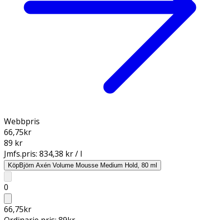
Webbpris
66,75
kr
89 kr
Jmfs.pris:
834,38 kr / l
Köp
Björn Axén Volume Mousse Medium Hold, 80 ml
0
66,75
kr
Ordinarie pris:
89
kr