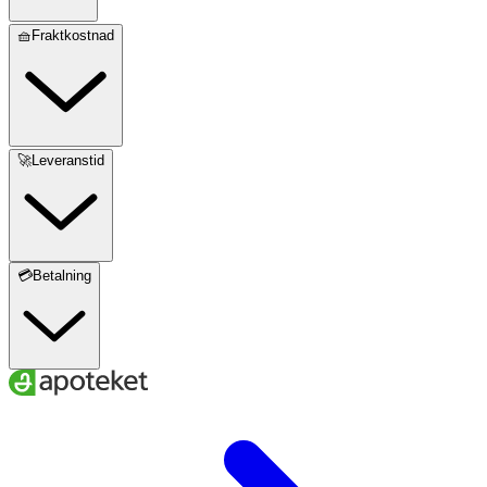
🧺Fraktkostnad
🚀Leveranstid
💳Betalning