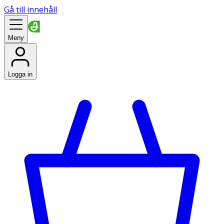
Gå till innehåll
Meny
Logga in