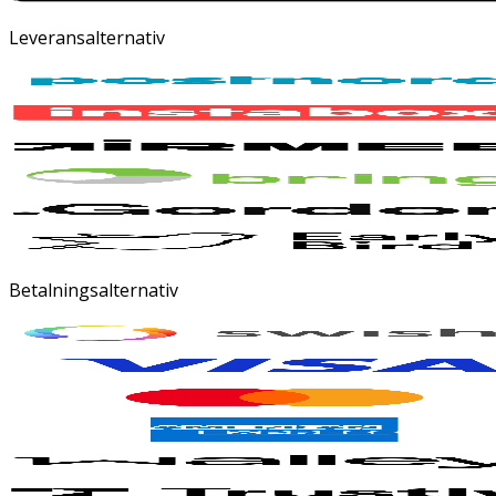
Leveransalternativ
Betalningsalternativ