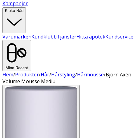
Kampanjer
Kloka Råd
Varumärken
Kundklubb
Tjänster
Hitta apotek
Kundservice
Mina Recept
Hem
/
Produkter
/
Hår
/
Hårstyling
/
Hårmousse
/
Björn Axén
Volume Mousse Mediu