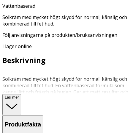
Vattenbaserad
Solkräm med mycket högt skydd för normal, känslig och
kombinerad till fet hud.
Följ anvisningarna på produkten/bruksanvisningen
I lager online
Beskrivning
Solkräm med mycket högt skydd för normal, känslig och
kombinerad till fet hud. En vattenbaserad formula som
känns lätt och fräsch på huden. Ger ett matt resultat och
Läs mer
återfuktar i upp till 8h. -Mycket högt solskydd med 8h
återfukning -Lätt textur som inte blir vit på huden -Dry-
touch finish och anti-shine resultat. Kan användas av
vuxna och ungdomar. För ansiktet. Utmärkt makeupbas.
Produktfakta
Mycket god hudtolerans vid normal användning. Testad
under dermatologisk övervakning. Icke-komedogen.