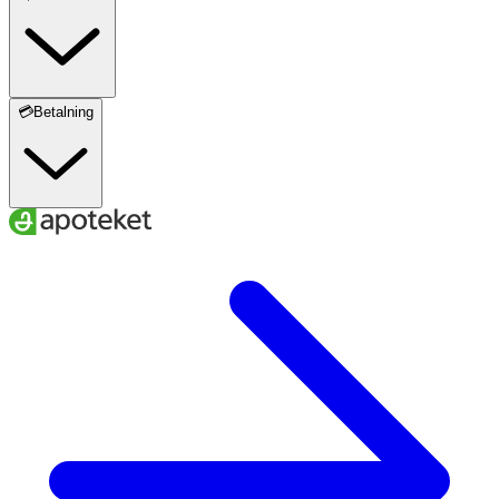
💳Betalning