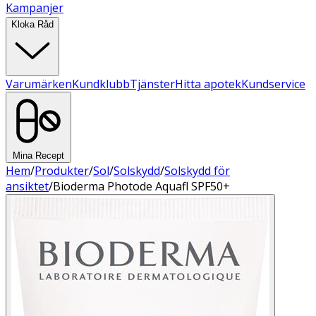
Kampanjer
Kloka Råd
Varumärken
Kundklubb
Tjänster
Hitta apotek
Kundservice
Mina Recept
Hem
/
Produkter
/
Sol
/
Solskydd
/
Solskydd för
ansiktet
/
Bioderma Photode Aquafl SPF50+