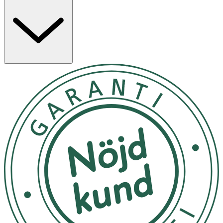
Fotostabil. Innehåller Biodermas D.A.F.?-patent som höjer
hudens toleranströskel. Ekobiologi är BIODERMAs unika
tillvägagångssätt för att varaktigt bevara hudens hälsa.
Genom att stödja och stärka hudens naturliga
mekanismer hjälper BIODERMAs produkter huden att
anpassa sig och dra nytta av sina egna resurser för att
återställa balansen.
Applicera jämnt och generöst dagligen på ansikte och
hals innan solexponering. Applicera igen efter svettning,
simning eller handdukstorkning. Applicera på frisk hud.
Överexponering för solen kan skada hälsan även med
solskydd.
Rumstemperatur
OK för gravida och ammande:
Nej
Ingredienser: