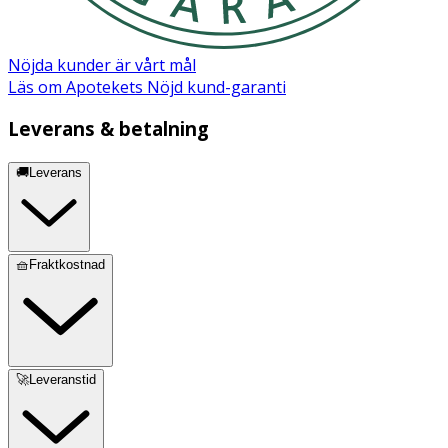
Nöjda kunder är vårt mål
Läs om Apotekets Nöjd kund-garanti
Leverans & betalning
🚚Leverans
🧺Fraktkostnad
🚀Leveranstid