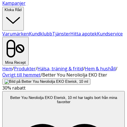
Kampanjer
Kloka Råd
Varumärken
Kundklubb
Tjänster
Hitta apotek
Kundservice
Mina Recept
Hem
/
Produkter
/
Hälsa, träning & fritid
/
Hem & hushåll
/
Övrigt till hemmet
/
Better You Neroliolja EKO Eter
30%
rabatt
Better You Neroliolja EKO Eterisk, 10 ml har tagits bort från mina
favoriter