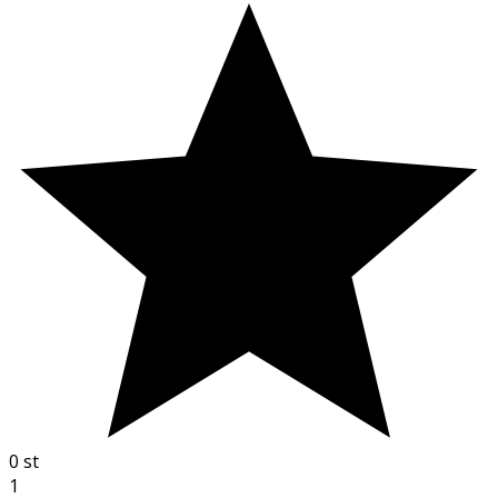
0
st
1