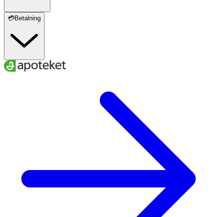
💳Betalning