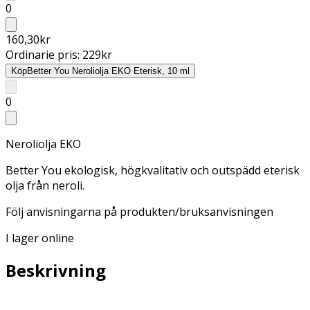
0
160,30
kr
Ordinarie pris:
229
kr
Köp
Better You Neroliolja EKO Eterisk, 10 ml
0
Neroliolja EKO
Better You ekologisk, högkvalitativ och outspädd eterisk
olja från neroli.
Följ anvisningarna på produkten/bruksanvisningen
I lager online
Beskrivning