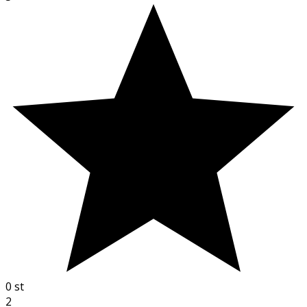
0
st
2