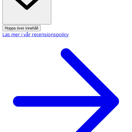
Innehåll
100 % ekologisk eterisk neroliolja (Citrus aurantium var.
amara). Framställd genom ångdestillering av blommor.
Hoppa över innehåll
Läs mer i vår recensionspolicy
Säkerhetsdatablad (PDF)