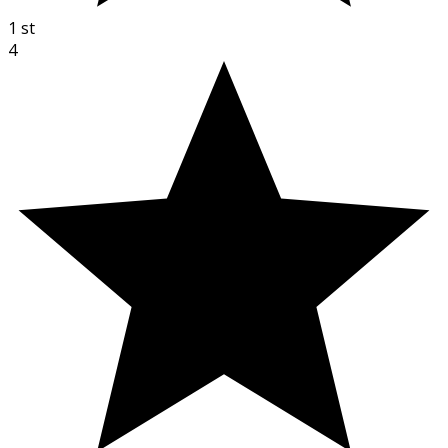
1
st
4