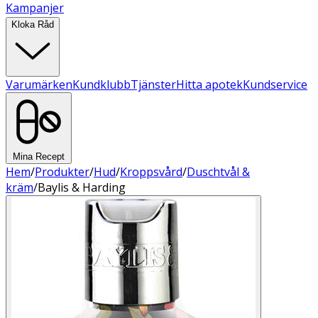
Kampanjer
Kloka Råd
Varumärken
Kundklubb
Tjänster
Hitta apotek
Kundservice
Mina Recept
Hem
/
Produkter
/
Hud
/
Kroppsvård
/
Duschtvål &
kräm
/
Baylis & Harding