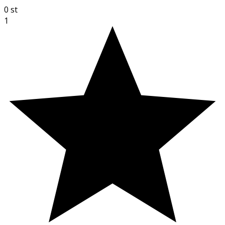
0
st
1