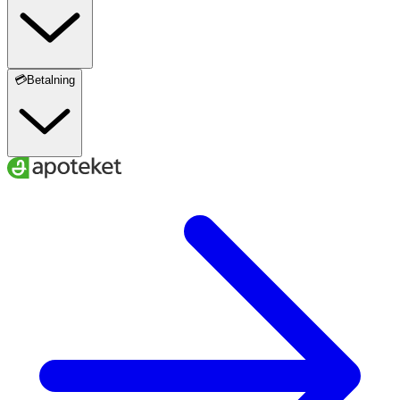
💳Betalning