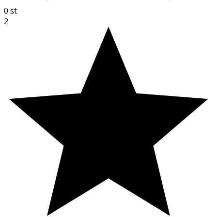
0
st
2