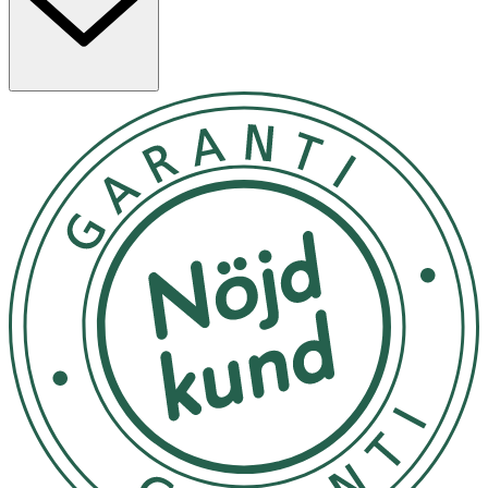
- För daglig användning. Applicera i händerna och
massera.
- Förvaras i rumstemperatur.
Innehåll
Aqua, Glycerin, Distearyldimonium Chloride, Petrolatum,
Isopropyl Palmitate, Cetyl Alcohol, Aluminum Starch
Octenylsuccinate, Dimethicone, Avena Sativa Kernel (Oat)
Flour, Sodium Chloride, Tocopherol, Benzyl Alcohol. [PR-
0003751].