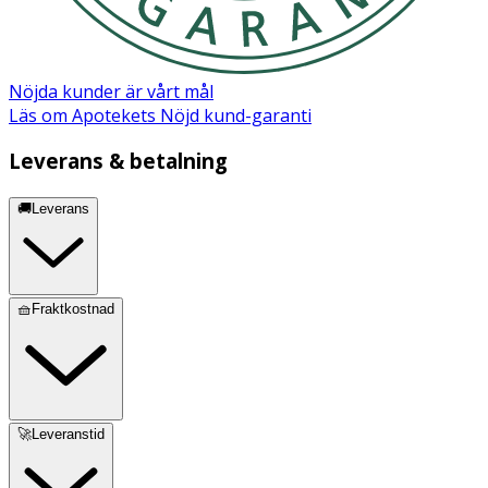
Nöjda kunder är vårt mål
Läs om Apotekets Nöjd kund-garanti
Leverans & betalning
🚚Leverans
🧺Fraktkostnad
🚀Leveranstid