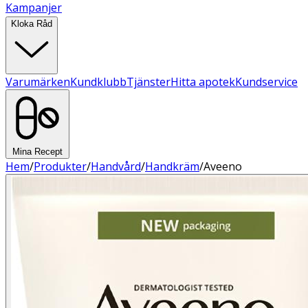
Kampanjer
Kloka Råd
Varumärken
Kundklubb
Tjänster
Hitta apotek
Kundservice
Mina Recept
Hem
/
Produkter
/
Handvård
/
Handkräm
/
Aveeno