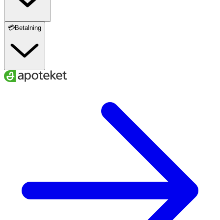
💳Betalning