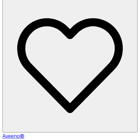
Aveeno®