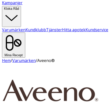
Kampanjer
Kloka Råd
Varumärken
Kundklubb
Tjänster
Hitta apotek
Kundservice
Mina Recept
Hem
/
Varumärken
/
Aveeno®