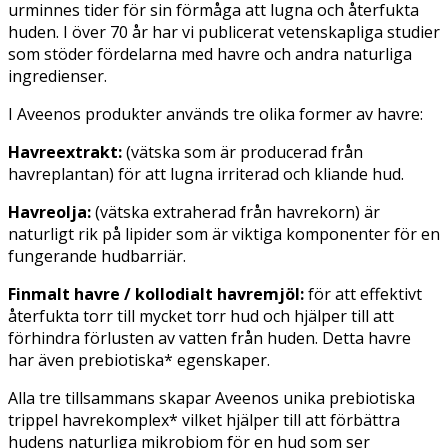
urminnes tider för sin förmåga att lugna och återfukta
huden. I över 70 år har vi publicerat vetenskapliga studier
som stöder fördelarna med havre och andra naturliga
ingredienser.
I Aveenos produkter används tre olika former av havre:
Havreextrakt:
(vätska som är producerad från
havreplantan) för att lugna irriterad och kliande hud.
Havreolja:
(vätska extraherad från havrekorn) är
naturligt rik på lipider som är viktiga komponenter för en
fungerande hudbarriär.
Finmalt havre / kollodialt havremjöl:
för att effektivt
återfukta torr till mycket torr hud och hjälper till att
förhindra förlusten av vatten från huden. Detta havre
har även prebiotiska* egenskaper.
Alla tre tillsammans skapar Aveenos unika prebiotiska
trippel havrekomplex* vilket hjälper till att förbättra
hudens naturliga mikrobiom för en hud som ser