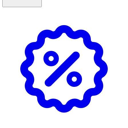
- Rekommenderad dos:1–2 kapslar per dag i samband
med måltid.
- Överskrid inte rekommenderat dos.
- Kosttillskott ersätter inte en varierad kost utan bör
kombineras med en mångsidig och varierad kost samt en
hälsosam livsstil.
Förvaring
Förvaras i rumstemperatur utom räckhåll för små barn.
INNEHÅLLSDEKLARTION
1 Kapsel
2 kapslar
Astaxanthin
4 mg
8 mg
Vitamin E
10 mg α-TE
20 mg α-
TE