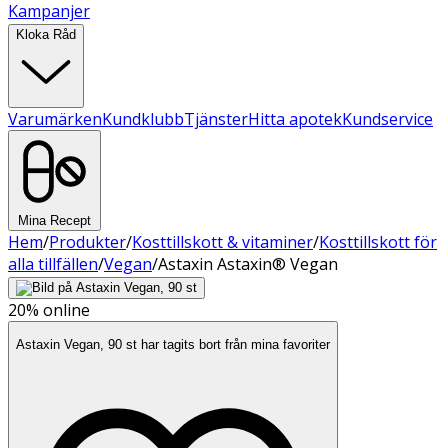
Kampanjer
Kloka Råd
Varumärken
Kundklubb
Tjänster
Hitta apotek
Kundservice
Mina Recept
Hem
/
Produkter
/
Kosttillskott & vitaminer
/
Kosttillskott för
alla tillfällen
/
Vegan
/
Astaxin Astaxin® Vegan
20%
online
Astaxin Vegan, 90 st har tagits bort från mina favoriter