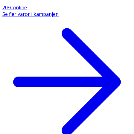
20% online
Vitamin C
60 mg
120 mg
Se fler varor i kampanjen
*DRI=Dagligt referensintag, *DRI ej fastställ
Innehåll
Solrosolja (Helianthus annuus), grönalgsmjöl
(Haematococcus pluvialis) (AstaReal®), vitamin C (L-
askorbinsyra), modifierad stärkelse, konsistensgivande
medel (glycerol), karragenan (från rödalg), vitamin E (d-α-
tokoferol), förtjockningsmedel (mono-och diglycerider av
fettsyror), förtjockningsmedel (kiseldioxid),
emulgeringsmedel (lecitin från raps),
dinatriumvätefosfat.