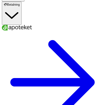
💳Betalning