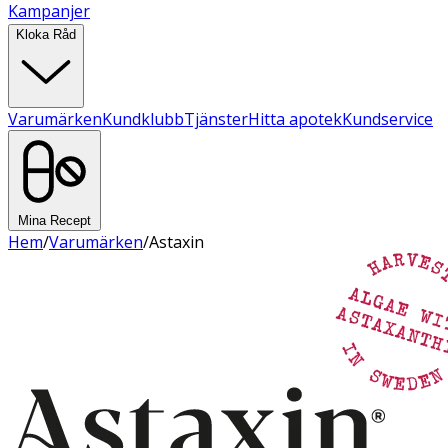
Kampanjer
Kloka Råd
Varumärken
Kundklubb
Tjänster
Hitta apotek
Kundservice
Mina Recept
Hem
/
Varumärken
/
Astaxin