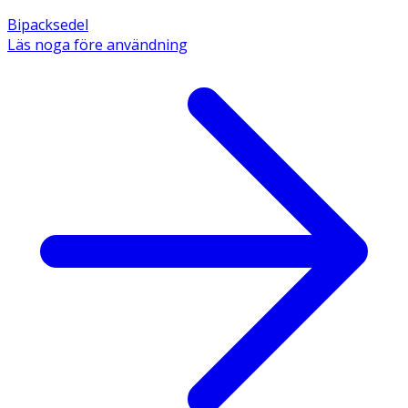
Bipacksedel
Läs noga före användning