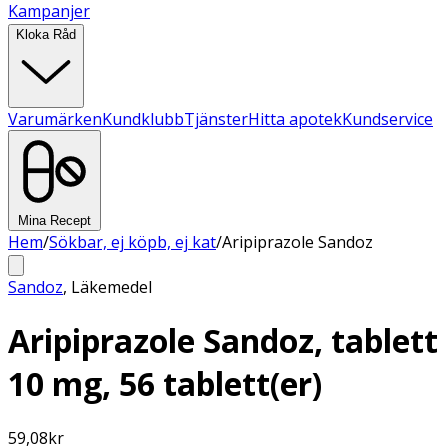
Kampanjer
Kloka Råd
Varumärken
Kundklubb
Tjänster
Hitta apotek
Kundservice
Mina Recept
Hem
/
Sökbar, ej köpb, ej kat
/
Aripiprazole Sandoz
Sandoz
,
Läkemedel
Aripiprazole Sandoz, tablett
10 mg, 56 tablett(er)
59,08
kr