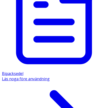
Bipacksedel
Läs noga före användning