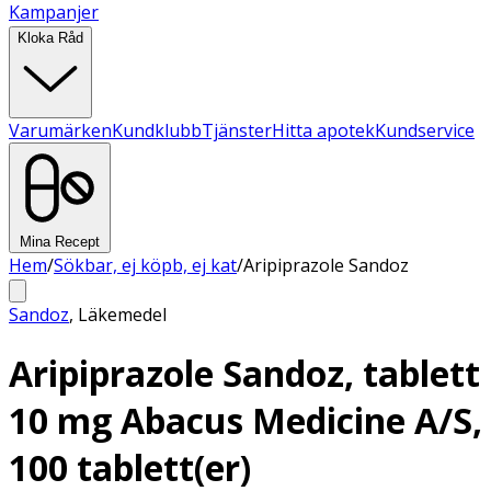
Kampanjer
Kloka Råd
Varumärken
Kundklubb
Tjänster
Hitta apotek
Kundservice
Mina Recept
Hem
/
Sökbar, ej köpb, ej kat
/
Aripiprazole Sandoz
Sandoz
,
Läkemedel
Aripiprazole Sandoz, tablett
10 mg Abacus Medicine A/S,
100 tablett(er)