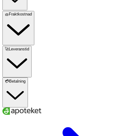
🧺Fraktkostnad
🚀Leveranstid
💳Betalning