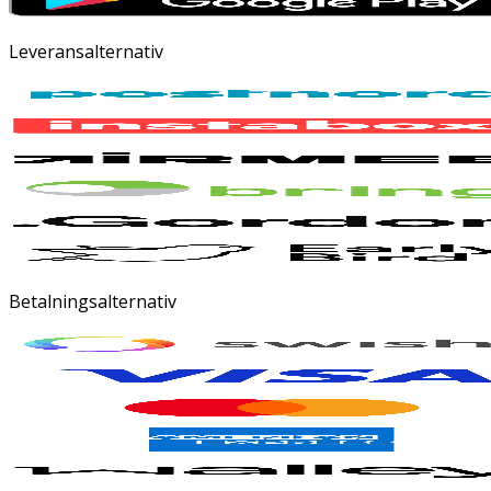
Leveransalternativ
Betalningsalternativ