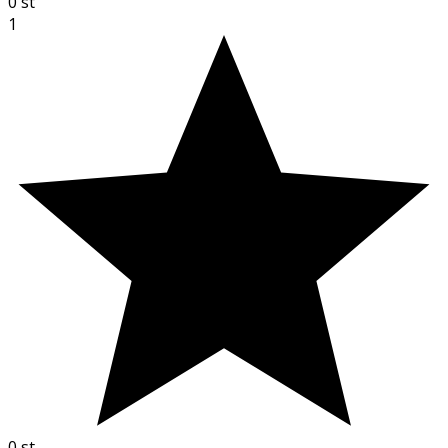
0
st
1
0
st