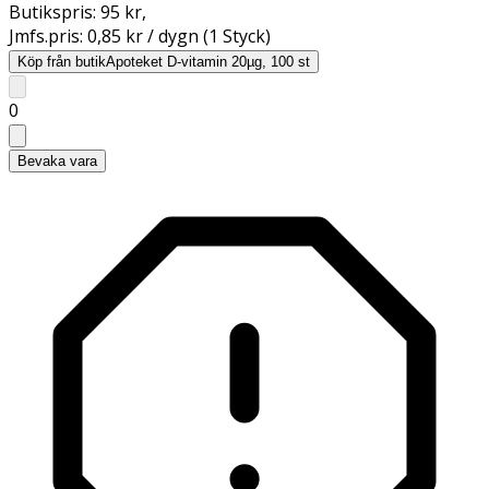
Butikspris:
95 kr
,
Jmfs.pris:
0,85 kr / dygn (1 Styck)
Köp från butik
Apoteket D-vitamin 20µg, 100 st
0
Bevaka vara