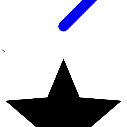
Innehåll
Sötningsmedel (sorbitol), klumpförebyggande medel
(fettsyror, magnesiumsalter av fettsyror, kiselodioxid),
vitamin D (kolekalciferol), arom (citron).
5