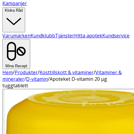
Kampanjer
Kloka Råd
Varumärken
Kundklubb
Tjänster
Hitta apotek
Kundservice
Mina Recept
Hem
/
Produkter
/
Kosttillskott & vitaminer
/
Vitaminer &
mineraler
/
D-vitamin
/
Apoteket D-vitamin 20 µg
tuggtablett