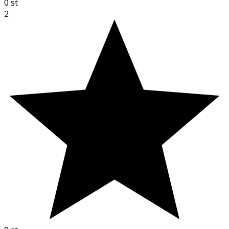
0
st
2