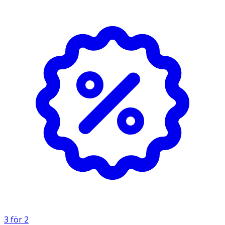
- Om du är gravid eller ammar, tror att du kan vara gravid
eller planerar att skaffa barn, rådfråga läkare innan du
använder detta kosttillskott.
- Kosttillskott ersätter inte en varierad kost utan bör
kombineras med en mångsidig och varierad kost samt en
hälsosam livsstil.
- Förvaras i rumstemperatur, utom räckhåll för små barn.
INNEHÅLLSDEKLARATION
1 brusablett
%DRI*
Vitamin B1
15 mg
1 364*
Vitamin B2
15 mg
1 071*
Niacin (B3)
50 mg NE
113*
3 för 2