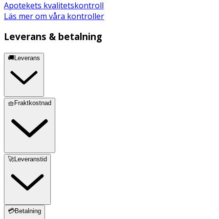
Apotekets kvalitetskontroll
Läs mer om våra kontroller
Leverans & betalning
🚚Leverans
🧺Fraktkostnad
🚀Leveranstid
💳Betalning