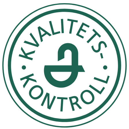
*Dagligt referensintag.
Innehåll
Syra (citronsyra, vinsyra), surhetsreglerande medel
(natriumvätekarbonat), magnesiumcitrat, askorbinsyra,
sötningsmedel (sorbitol, aspartam**, acesulfam K),
kalciumkarbonat, arom (apelsin), modifierad
majsstärkelse, färgämne (rödbetsrött), nikotinamid,
zinkcitrat, D-pantotenat kalcium, riboflavin-5’-fosfat
natrium, tiaminhydroklorid, pyridoxinhydroklorid,
cyanokobalamin, pteroylmonoglutaminsyra, D-biotin.
**Innehåller en fenylalaninkälla.