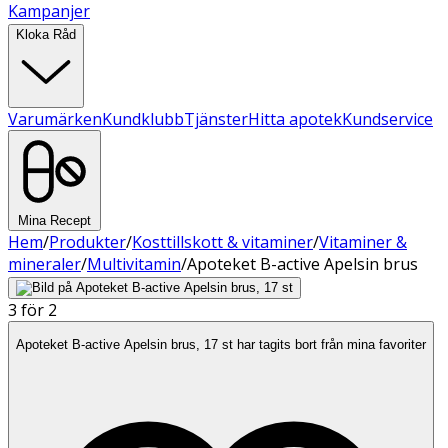
Kampanjer
Kloka Råd
Varumärken
Kundklubb
Tjänster
Hitta apotek
Kundservice
Mina Recept
Hem
/
Produkter
/
Kosttillskott & vitaminer
/
Vitaminer &
mineraler
/
Multivitamin
/
Apoteket B-active Apelsin brus
3 för 2
Apoteket B-active Apelsin brus, 17 st har tagits bort från mina favoriter