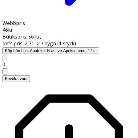
Webbpris
46
kr
Butikspris:
56 kr
,
Jmfs.pris:
2,71 kr / dygn (1 styck)
Köp från butik
Apoteket B-active Apelsin brus, 17 st
0
Bevaka vara