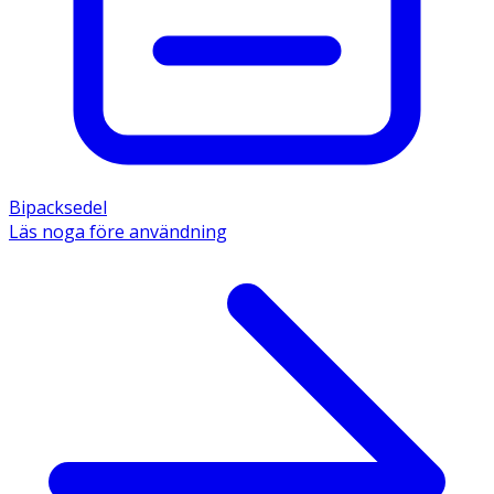
vatten. Rör om väl. 
- Ta aldrig mer Alvedon än vad som står under 
doseringsanvisningen. 
Innehåll 
Den aktiva substansen är Paracetamol 250 mg. Övriga 
innehållsämnen är mannitol 419 mg, krospovidon, 
aspartam, magnesium­stearat, poly­metakrylater, kolloidal 
vattenfri kisel­dioxid, smakämne (jord­gubbs­smak 
Bipacksedel
innehållande vanillin). 
Läs noga före användning