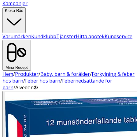
Kampanjer
Kloka Råd
Varumärken
Kundklubb
Tjänster
Hitta apotek
Kundservice
Mina Recept
Hem
/
Produkter
/
Baby, barn & förälder
/
Förkylning & feber
hos barn
/
Feber hos barn
/
Febernedsättande för
barn
/
Alvedon®