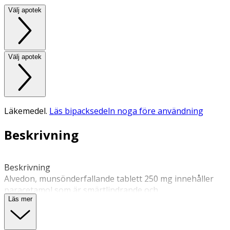
Välj apotek
Välj apotek
Läkemedel.
Läs bipacksedeln noga före användning
Beskrivning
Beskrivning 
Alvedon, munsönderfallande tablett 250 mg innehåller 
paracetamol som är smärtlindrande och 
Läs mer
febernedsättande. Alvedon används för behandling av 
tillfällig feber- och lindrar smärta, exempelvis feber vid 
förkylning, huvudvärk, tandvärk, menstruationssmärtor, 