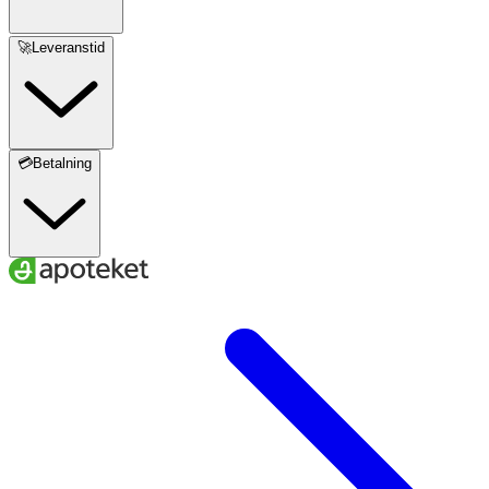
🚀Leveranstid
💳Betalning